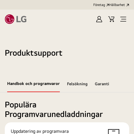
Företag
Hållbarhet
Logga
Kundvagn
Öppn
in
meny
Produktsupport
Handbok och programvaror
Felsökning
Garanti
Populära
Programvarunedladdningar
Uppdatering av programvara