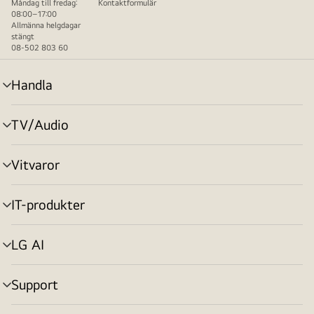
Måndag till fredag:
Kontaktformulär
08:00–17:00
Allmänna helgdagar
stängt
08-502 803 60
Handla
menyväxling
TV/Audio
menyväxling
Vitvaror
menyväxling
IT-produkter
menyväxling
LG AI
menyväxling
Support
menyväxling