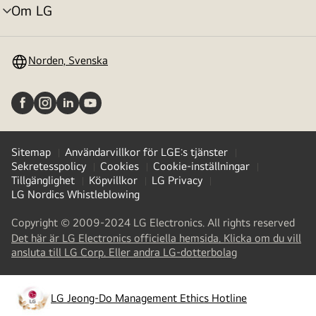
Om LG
menyväxling
Norden, Svenska
Sitemap
Användarvillkor för LGE:s tjänster
Sekretesspolicy
Cookies
Cookie-inställningar
Tillgänglighet
Köpvillkor
LG Privacy
LG Nordics Whistleblowing
Copyright © 2009-2024 LG Electronics. All rights reserved
Det här är LG Electronics officiella hemsida. Klicka om du vill
(
opens
ansluta till LG Corp. Eller andra LG-dotterbolag
in
a
new
LG Jeong-Do Management Ethics Hotline
(
opens
tab
)