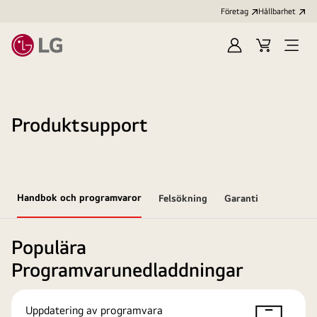
Företag
Hållbarhet
Logga
Kundvagn
Öppn
in
meny
Produktsupport
Handbok och programvaror
Felsökning
Garanti
Populära
Programvarunedladdningar
Uppdatering av programvara