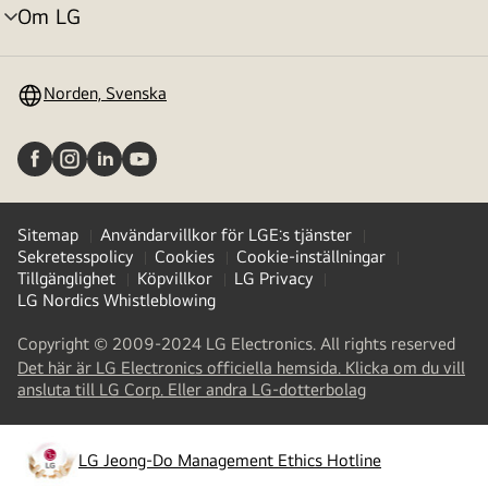
Om LG
menyväxling
Norden, Svenska
Sitemap
Användarvillkor för LGE:s tjänster
Sekretesspolicy
Cookies
Cookie-inställningar
Tillgänglighet
Köpvillkor
LG Privacy
LG Nordics Whistleblowing
Copyright © 2009-2024 LG Electronics. All rights reserved
Det här är LG Electronics officiella hemsida. Klicka om du vill
(
opens
ansluta till LG Corp. Eller andra LG-dotterbolag
in
a
new
LG Jeong-Do Management Ethics Hotline
(
opens
tab
)