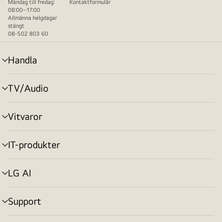
Måndag till fredag:
Kontaktformulär
08:00–17:00
Allmänna helgdagar
stängt
08-502 803 60
Handla
menyväxling
TV/Audio
menyväxling
Vitvaror
menyväxling
IT-produkter
menyväxling
LG AI
menyväxling
Support
menyväxling