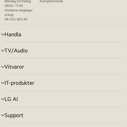
Måndag till fredag:
Kontaktformulär
08:00–17:00
Allmänna helgdagar
stängt
08-502 803 60
Handla
menyväxling
TV/Audio
menyväxling
Vitvaror
menyväxling
IT-produkter
menyväxling
LG AI
menyväxling
Support
menyväxling