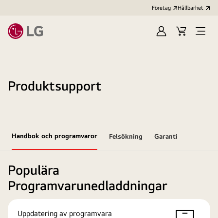
Företag
Hållbarhet
Logga
Kundvagn
Öppn
in
meny
Produktsupport
Handbok och programvaror
Felsökning
Garanti
Populära
Programvarunedladdningar
Uppdatering av programvara