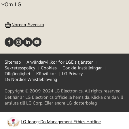
Om LG
menyväxling
Norden, Svenska
Sitemap
Användarvillkor för LGE:s tjänster
Sekretesspolicy
Cookies
Cookie-inställningar
Tillgänglighet
Köpvillkor
LG Privacy
LG Nordics Whistleblowing
Copyright © 2009-2024 LG Electronics. All rights reserved
Det här är LG Electronics officiella hemsida. Klicka om du vill
(
opens
ansluta till LG Corp. Eller andra LG-dotterbolag
in
a
new
LG Jeong-Do Management Ethics Hotline
(
opens
tab
)