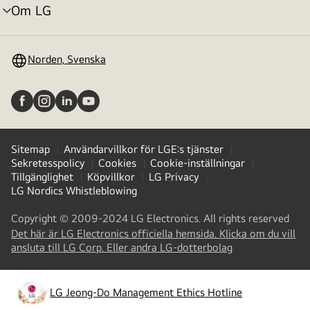
Om LG
menyväxling
Norden, Svenska
Sitemap
Användarvillkor för LGE:s tjänster
Sekretesspolicy
Cookies
Cookie-inställningar
Tillgänglighet
Köpvillkor
LG Privacy
LG Nordics Whistleblowing
Copyright © 2009-2024 LG Electronics. All rights reserved
Det här är LG Electronics officiella hemsida. Klicka om du vill
(
opens
ansluta till LG Corp. Eller andra LG-dotterbolag
in
a
new
LG Jeong-Do Management Ethics Hotline
(
opens
tab
)