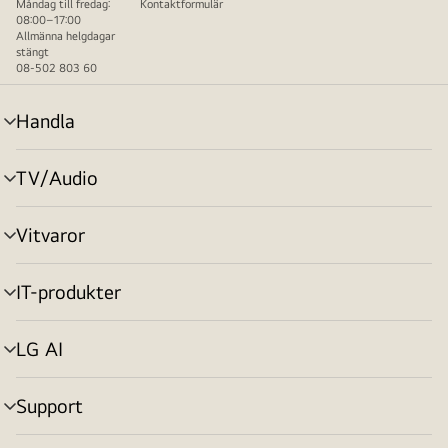
Måndag till fredag:
Kontaktformulär
08:00–17:00
Allmänna helgdagar
stängt
08-502 803 60
Handla
menyväxling
TV/Audio
menyväxling
Vitvaror
menyväxling
IT-produkter
menyväxling
LG AI
menyväxling
Support
menyväxling