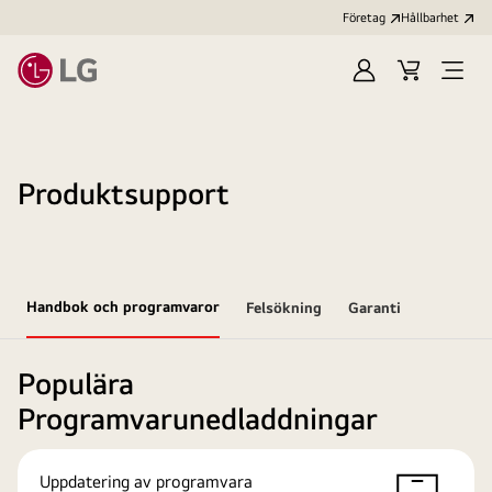
Företag
Hållbarhet
Logga
Kundvagn
Öppn
in
meny
Produktsupport
Handbok och programvaror
Felsökning
Garanti
Populära
Programvarunedladdningar
Uppdatering av programvara