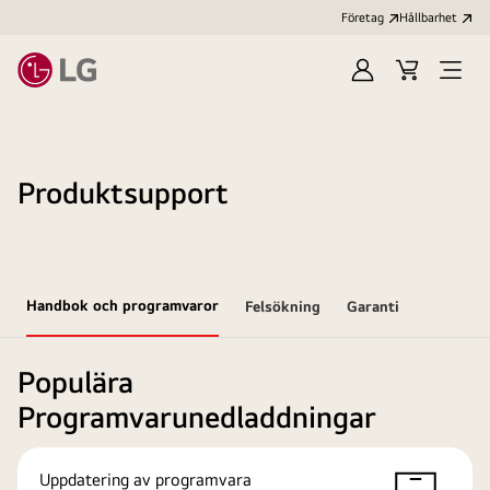
Företag
Hållbarhet
Logga
Kundvagn
Öppn
in
meny
Produktsupport
Handbok och programvaror
Felsökning
Garanti
Populära
Programvarunedladdningar
Uppdatering av programvara