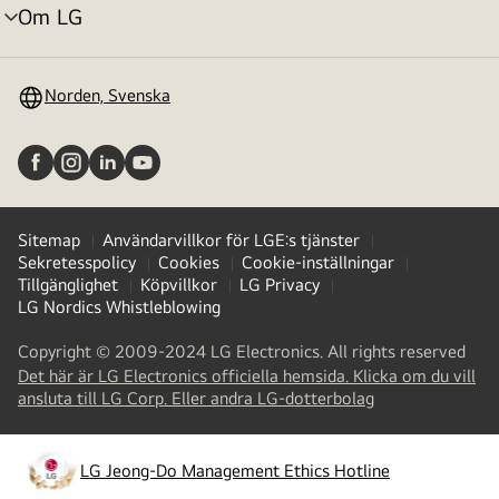
Om LG
menyväxling
Norden, Svenska
Sitemap
Användarvillkor för LGE:s tjänster
Sekretesspolicy
Cookies
Cookie-inställningar
Tillgänglighet
Köpvillkor
LG Privacy
LG Nordics Whistleblowing
Copyright © 2009-2024 LG Electronics. All rights reserved
Det här är LG Electronics officiella hemsida. Klicka om du vill
(
opens
ansluta till LG Corp. Eller andra LG-dotterbolag
in
a
new
LG Jeong-Do Management Ethics Hotline
(
opens
tab
)