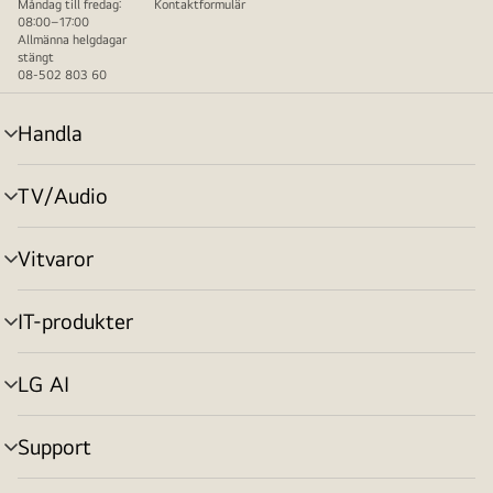
Måndag till fredag:
Kontaktformulär
08:00–17:00
Allmänna helgdagar
stängt
08-502 803 60
Handla
menyväxling
TV/Audio
menyväxling
Vitvaror
menyväxling
IT-produkter
menyväxling
LG AI
menyväxling
Support
menyväxling