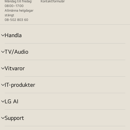
Måndag till fredag:
Kontaktformulär
08:00–17:00
Allmänna helgdagar
stängt
08-502 803 60
Handla
menyväxling
TV/Audio
menyväxling
Vitvaror
menyväxling
IT-produkter
menyväxling
LG AI
menyväxling
Support
menyväxling