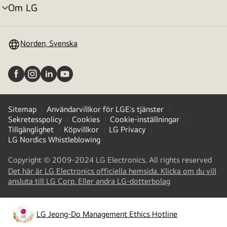
Om LG
menyväxling
Norden, Svenska
Sitemap
Användarvillkor för LGE:s tjänster
Sekretesspolicy
Cookies
Cookie-inställningar
Tillgänglighet
Köpvillkor
LG Privacy
LG Nordics Whistleblowing
Copyright © 2009-2024 LG Electronics. All rights reserved
Det här är LG Electronics officiella hemsida. Klicka om du vill
(
opens
ansluta till LG Corp. Eller andra LG-dotterbolag
in
a
new
LG Jeong-Do Management Ethics Hotline
(
opens
tab
)