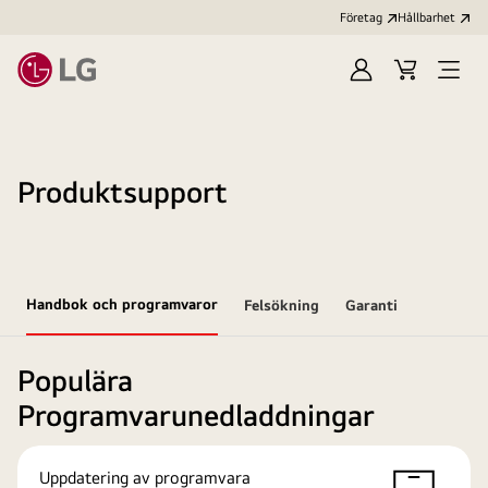
Företag
Hållbarhet
Logga
Kundvagn
Öppn
in
meny
Produktsupport
Handbok och programvaror
Felsökning
Garanti
Populära
Programvarunedladdningar
Uppdatering av programvara