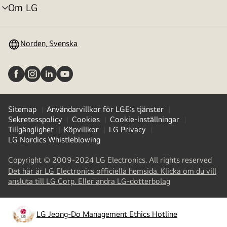
Om LG
menyväxling
Norden, Svenska
Sitemap
Användarvillkor för LGE:s tjänster
Sekretesspolicy
Cookies
Cookie-inställningar
Tillgänglighet
Köpvillkor
LG Privacy
LG Nordics Whistleblowing
Copyright © 2009-2024 LG Electronics. All rights reserved
Det här är LG Electronics officiella hemsida. Klicka om du vill
(
opens
ansluta till LG Corp. Eller andra LG-dotterbolag
in
a
new
LG Jeong-Do Management Ethics Hotline
(
opens
tab
)