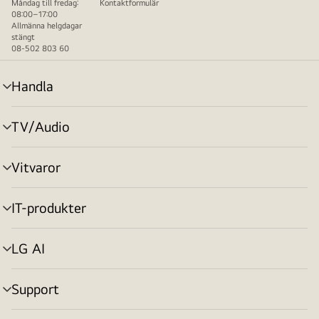
Måndag till fredag:
Kontaktformulär
08:00–17:00
Allmänna helgdagar
stängt
08-502 803 60
Handla
menyväxling
TV/Audio
menyväxling
Vitvaror
menyväxling
IT-produkter
menyväxling
LG AI
menyväxling
Support
menyväxling