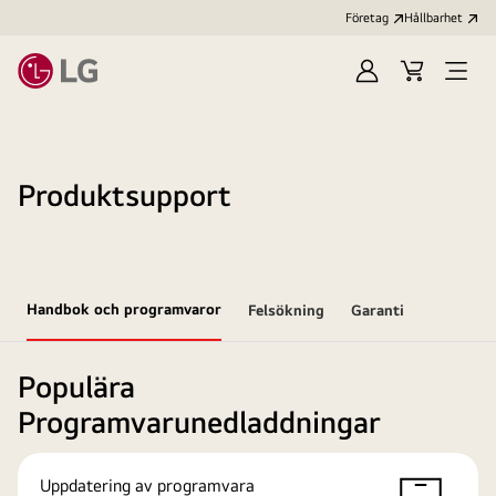
Företag
Hållbarhet
Logga
Kundvagn
Öppn
in
meny
Produktsupport
Handbok och programvaror
Felsökning
Garanti
Populära
Programvarunedladdningar
Uppdatering av programvara