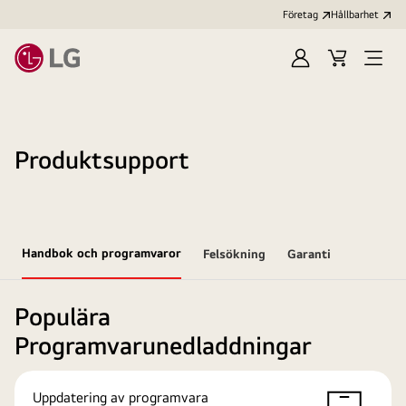
Företag
Hållbarhet
Logga
Kundvagn
Öppn
in
meny
Produktsupport
Handbok och programvaror
Felsökning
Garanti
Populära
Programvarunedladdningar
Uppdatering av programvara