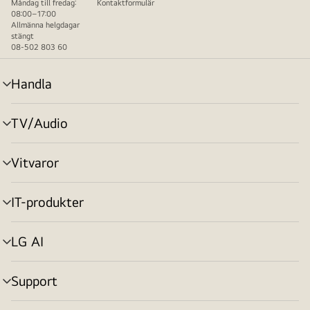
Måndag till fredag:
Kontaktformulär
08:00–17:00
Allmänna helgdagar
stängt
08-502 803 60
Handla
menyväxling
TV/Audio
menyväxling
Vitvaror
menyväxling
IT-produkter
menyväxling
LG AI
menyväxling
Support
menyväxling