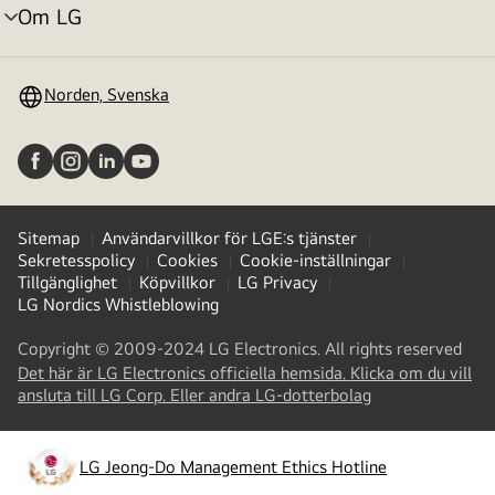
Om LG
menyväxling
Norden, Svenska
Sitemap
Användarvillkor för LGE:s tjänster
Sekretesspolicy
Cookies
Cookie-inställningar
Tillgänglighet
Köpvillkor
LG Privacy
LG Nordics Whistleblowing
Copyright © 2009-2024 LG Electronics. All rights reserved
Det här är LG Electronics officiella hemsida. Klicka om du vill
(
opens
ansluta till LG Corp. Eller andra LG-dotterbolag
in
a
new
LG Jeong-Do Management Ethics Hotline
(
opens
tab
)