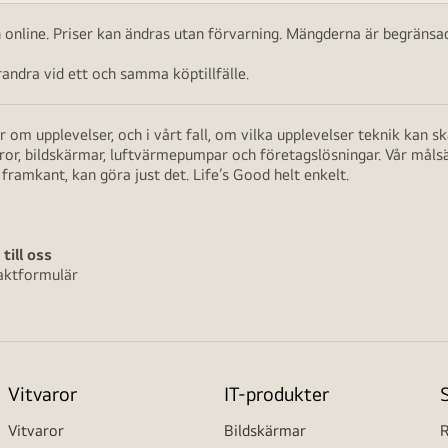
ch online. Priser kan ändras utan förvarning. Mängderna är begränsad
ndra vid ett och samma köptillfälle.
 om upplevelser, och i vårt fall, om vilka upplevelser teknik kan 
aror, bildskärmar, luftvärmepumpar och företagslösningar. Vår måls
framkant, kan göra just det. Life’s Good helt enkelt.
 till oss
aktformulär
Vitvaror
IT-produkter
Vitvaror
Bildskärmar
R