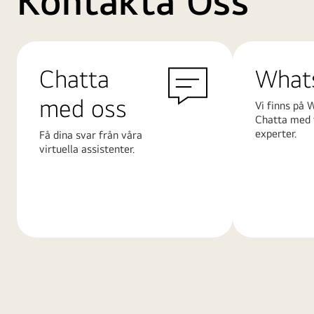
Kontakta Oss
Chatta
What
med oss
Vi finns på 
Chatta med 
experter.
Få dina svar från våra
virtuella assistenter.
Läs
Läs
mer
mer