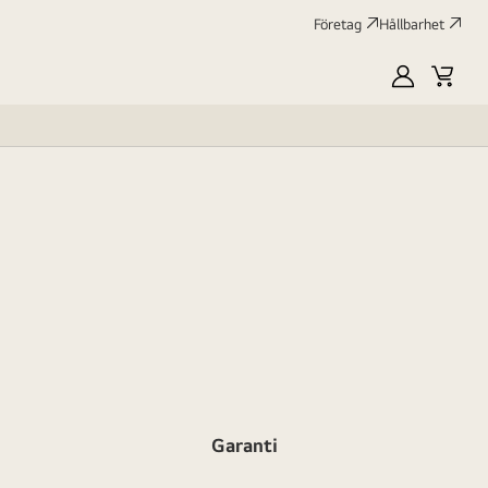
Företag
Hållbarhet
MyLG
Kundv
profile
Garanti