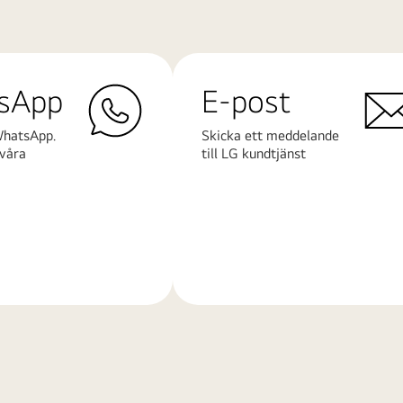
sApp
E-post
WhatsApp.
Skicka ett meddelande
våra
till LG kundtjänst
Läs
mer