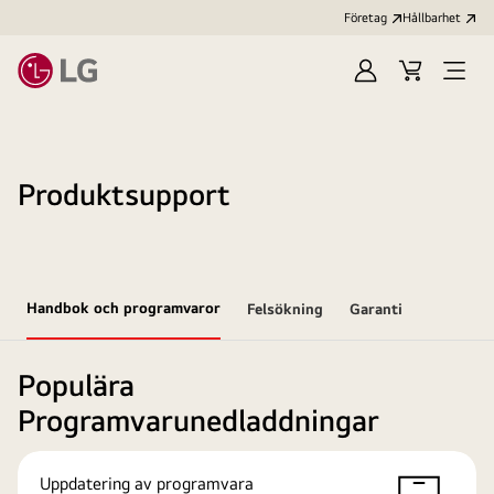
Företag
Hållbarhet
Logga
Kundvagn
Öppn
in
meny
Produktsupport
Handbok och programvaror
Felsökning
Garanti
Populära
Programvarunedladdningar
Uppdatering av programvara