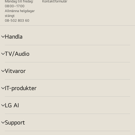
Måndag till fredag:
Kontaktformulär
08:00–17:00
Allmänna helgdagar
stängt
08-502 803 60
Handla
menyväxling
TV/Audio
menyväxling
Vitvaror
menyväxling
IT-produkter
menyväxling
LG AI
menyväxling
Support
menyväxling