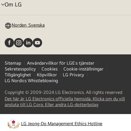
Om LG
menyväxling
Norden, Svenska
Sitemap
Användarvillkor för LGE:s tjänster
Sekretesspolicy
Cookies
Cookie-inställningar
Tillgänglighet
Köpvillkor
LG Privacy
LG Nordics Whistleblowing
Copyright © 2009-2024 LG Electronics. All rights reserved
Det här är LG Electronics officiella hemsida. Klicka om du vill
(
opens
ansluta till LG Corp. Eller andra LG-dotterbolag
in
a
new
LG Jeong-Do Management Ethics Hotline
(
opens
tab
)