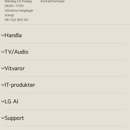
Måndag till fredag:
Kontaktformulär
08:00–17:00
Allmänna helgdagar
stängt
08-502 803 60
Handla
menyväxling
TV/Audio
menyväxling
Vitvaror
menyväxling
IT-produkter
menyväxling
LG AI
menyväxling
Support
menyväxling