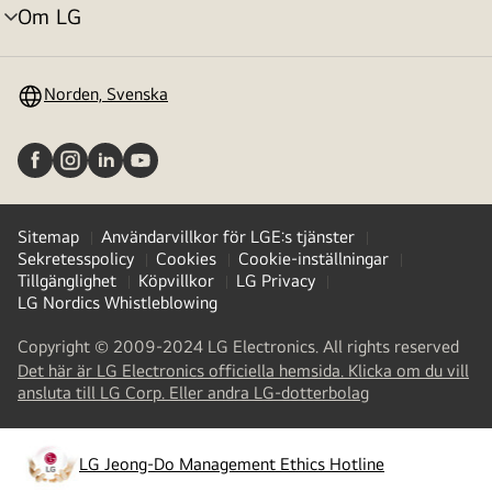
Om LG
menyväxling
Norden, Svenska
Sitemap
Användarvillkor för LGE:s tjänster
Sekretesspolicy
Cookies
Cookie-inställningar
Tillgänglighet
Köpvillkor
LG Privacy
LG Nordics Whistleblowing
Copyright © 2009-2024 LG Electronics. All rights reserved
Det här är LG Electronics officiella hemsida. Klicka om du vill
(
opens
ansluta till LG Corp. Eller andra LG-dotterbolag
in
a
new
LG Jeong-Do Management Ethics Hotline
(
opens
tab
)