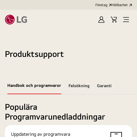
Företag
Hållbarhet
Logga
Kundvagn
Öppn
in
meny
Produktsupport
Handbok och programvaror
Felsökning
Garanti
Populära
Programvarunedladdningar
Uppdatering av programvara