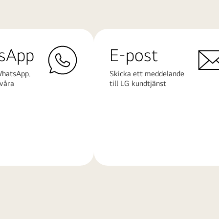
sApp
E-post
WhatsApp.
Skicka ett meddelande
våra
till LG kundtjänst
Läs
mer