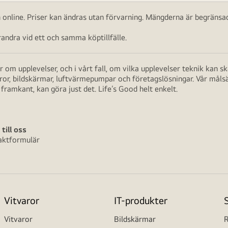
ch online. Priser kan ändras utan förvarning. Mängderna är begränsad
ndra vid ett och samma köptillfälle.
 om upplevelser, och i vårt fall, om vilka upplevelser teknik kan 
aror, bildskärmar, luftvärmepumpar och företagslösningar. Vår måls
framkant, kan göra just det. Life’s Good helt enkelt.
 till oss
aktformulär
Vitvaror
IT-produkter
Vitvaror
Bildskärmar
R