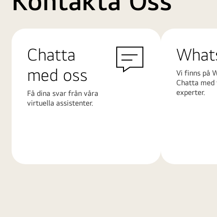
Kontakta Oss
Chatta
What
med oss
Vi finns på 
Chatta med 
experter.
Få dina svar från våra
virtuella assistenter.
Läs
Läs
mer
mer