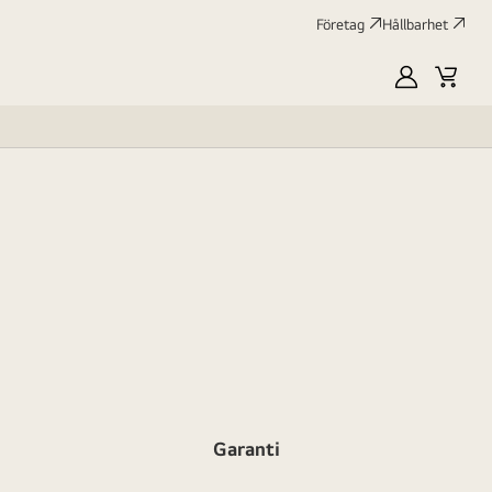
Företag
Hållbarhet
MyLG
Kundv
profile
Garanti