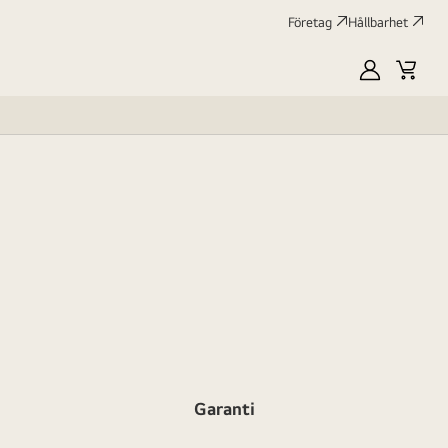
Företag
Hållbarhet
MyLG
Kundv
profile
Garanti