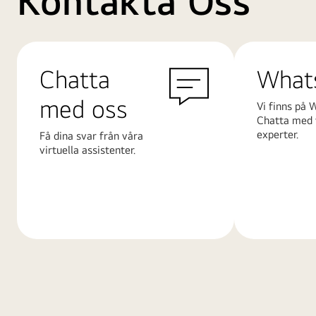
Kontakta Oss
Chatta
What
med oss
Vi finns på 
Chatta med 
experter.
Få dina svar från våra
virtuella assistenter.
Läs
Läs
mer
mer