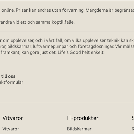
ch online. Priser kan ändras utan förvarning. Mängderna är begränsad
ndra vid ett och samma köptillfälle.
 om upplevelser, och i vårt fall, om vilka upplevelser teknik kan 
aror, bildskärmar, luftvärmepumpar och företagslösningar. Vår måls
framkant, kan göra just det. Life’s Good helt enkelt.
 till oss
aktformulär
Vitvaror
IT-produkter
Vitvaror
Bildskärmar
R