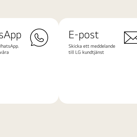
sApp
E-post
WhatsApp.
Skicka ett meddelande
våra
till LG kundtjänst
Läs
mer