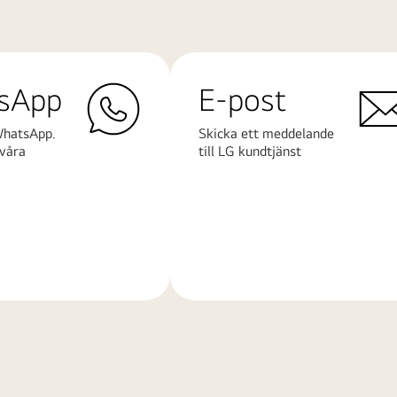
sApp
E-post
WhatsApp.
Skicka ett meddelande
våra
till LG kundtjänst
Läs
mer