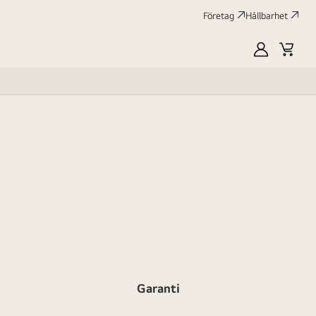
Företag
Hållbarhet
MyLG
Kundv
profile
Garanti