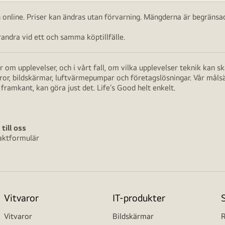
ch online. Priser kan ändras utan förvarning. Mängderna är begränsad
ndra vid ett och samma köptillfälle.
 om upplevelser, och i vårt fall, om vilka upplevelser teknik kan 
aror, bildskärmar, luftvärmepumpar och företagslösningar. Vår måls
framkant, kan göra just det. Life’s Good helt enkelt.
 till oss
aktformulär
Vitvaror
IT-produkter
Vitvaror
Bildskärmar
R