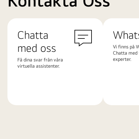
Kontakta Oss
Chatta
What
med oss
Vi finns på 
Chatta med 
experter.
Få dina svar från våra
virtuella assistenter.
Läs
Läs
mer
mer