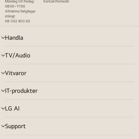
Måndag till fredag:
Kontaktformulär
08:00–17:00
Allmänna helgdagar
stängt
08-502 803 60
Handla
menyväxling
TV/Audio
menyväxling
Vitvaror
menyväxling
IT-produkter
menyväxling
LG AI
menyväxling
Support
menyväxling