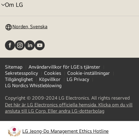
Om LG
menyväxling
Norden, Svenska
Sitemap
Användarvillkor för LGE:s tjänster
Sekretesspolicy
Cookies
Cookie-inställningar
Tillgänglighet
Köpvillkor
LG Privacy
LG Nordics Whistleblowing
Copyright © 2009-2024 LG Electronics. All rights reserved
Det här är LG Electronics officiella hemsida. Klicka om du vill
(
opens
ansluta till LG Corp. Eller andra LG-dotterbolag
in
a
new
LG Jeong-Do Management Ethics Hotline
(
opens
tab
)