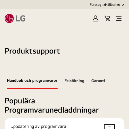
Företag
Hållbarhet
Logga
Kundvagn
Öppn
in
meny
Produktsupport
Handbok och programvaror
Felsökning
Garanti
Populära
Programvarunedladdningar
Uppdatering av programvara