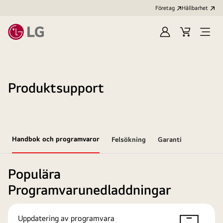
Företag
Hållbarhet
Logga
Kundvagn
Öppn
in
meny
Produktsupport
Handbok och programvaror
Felsökning
Garanti
Populära
Programvarunedladdningar
Uppdatering av programvara