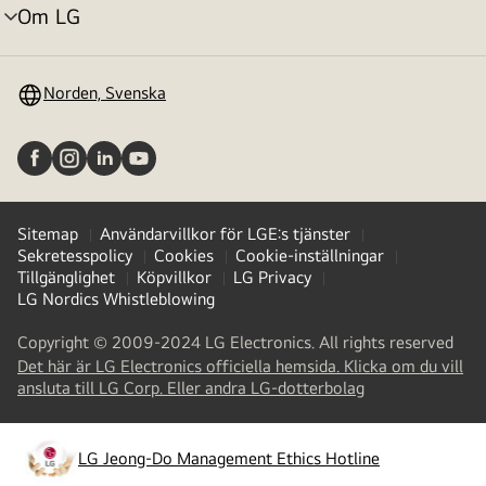
Om LG
menyväxling
Norden, Svenska
Sitemap
Användarvillkor för LGE:s tjänster
Sekretesspolicy
Cookies
Cookie-inställningar
Tillgänglighet
Köpvillkor
LG Privacy
LG Nordics Whistleblowing
Copyright © 2009-2024 LG Electronics. All rights reserved
Det här är LG Electronics officiella hemsida. Klicka om du vill
(
opens
ansluta till LG Corp. Eller andra LG-dotterbolag
in
a
new
LG Jeong-Do Management Ethics Hotline
(
opens
tab
)