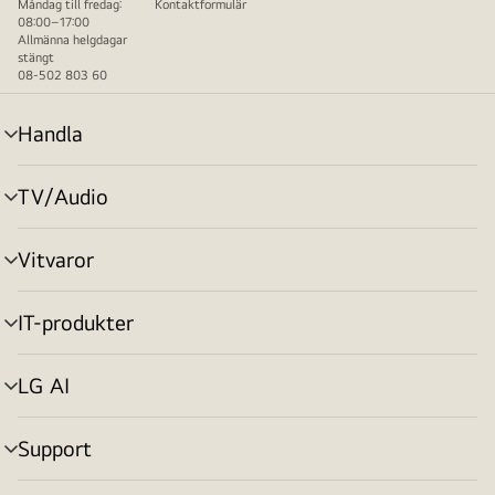
Måndag till fredag:
Kontaktformulär
08:00–17:00
Allmänna helgdagar
stängt
08-502 803 60
Handla
menyväxling
TV/Audio
menyväxling
Vitvaror
menyväxling
IT-produkter
menyväxling
LG AI
menyväxling
Support
menyväxling