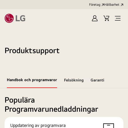
Företag
Hållbarhet
Logga
Kundvagn
Öppn
in
meny
Produktsupport
Handbok och programvaror
Felsökning
Garanti
Populära
Programvarunedladdningar
Uppdatering av programvara