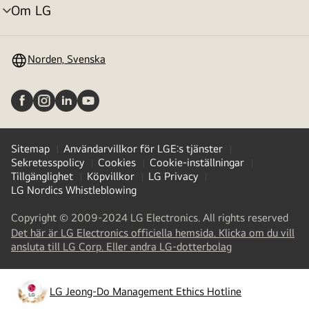
Om LG
menyväxling
Norden, Svenska
Sitemap
Användarvillkor för LGE:s tjänster
Sekretesspolicy
Cookies
Cookie-inställningar
Tillgänglighet
Köpvillkor
LG Privacy
LG Nordics Whistleblowing
Copyright © 2009-2024 LG Electronics. All rights reserved
Det här är LG Electronics officiella hemsida. Klicka om du vill
(
opens
ansluta till LG Corp. Eller andra LG-dotterbolag
in
a
new
LG Jeong-Do Management Ethics Hotline
(
opens
tab
)