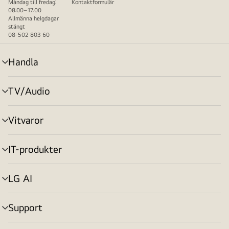
Måndag till fredag:
Kontaktformulär
08:00–17:00
Allmänna helgdagar
stängt
08-502 803 60
Handla
menyväxling
TV/Audio
menyväxling
Vitvaror
menyväxling
IT-produkter
menyväxling
LG AI
menyväxling
Support
menyväxling