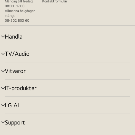
Måndag till fredag:
Kontaktformulär
08:00–17:00
Allmänna helgdagar
stängt
08-502 803 60
Handla
menyväxling
TV/Audio
menyväxling
Vitvaror
menyväxling
IT-produkter
menyväxling
LG AI
menyväxling
Support
menyväxling