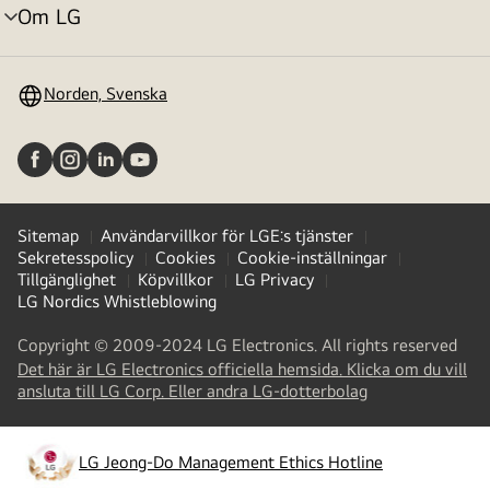
Om LG
menyväxling
Norden, Svenska
Sitemap
Användarvillkor för LGE:s tjänster
Sekretesspolicy
Cookies
Cookie-inställningar
Tillgänglighet
Köpvillkor
LG Privacy
LG Nordics Whistleblowing
Copyright © 2009-2024 LG Electronics. All rights reserved
Det här är LG Electronics officiella hemsida. Klicka om du vill
(
opens
ansluta till LG Corp. Eller andra LG-dotterbolag
in
a
new
LG Jeong-Do Management Ethics Hotline
(
opens
tab
)