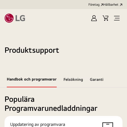
Företag
Hållbarhet
Logga
Kundvagn
Öppn
in
meny
Produktsupport
Handbok och programvaror
Felsökning
Garanti
Populära
Programvarunedladdningar
Uppdatering av programvara