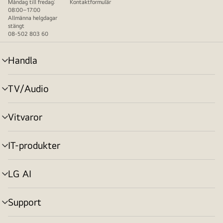
Måndag till fredag:
Kontaktformulär
08:00–17:00
Allmänna helgdagar
stängt
08-502 803 60
Handla
menyväxling
TV/Audio
menyväxling
Vitvaror
menyväxling
IT-produkter
menyväxling
LG AI
menyväxling
Support
menyväxling