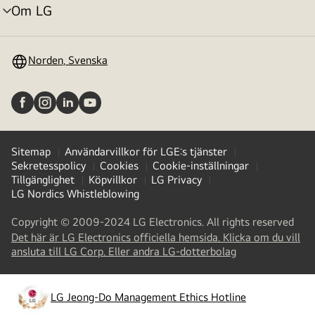
Om LG
menyväxling
Norden, Svenska
Sitemap
Användarvillkor för LGE:s tjänster
Sekretesspolicy
Cookies
Cookie-inställningar
Tillgänglighet
Köpvillkor
LG Privacy
LG Nordics Whistleblowing
Copyright © 2009-2024 LG Electronics. All rights reserved
Det här är LG Electronics officiella hemsida. Klicka om du vill
(
opens
ansluta till LG Corp. Eller andra LG-dotterbolag
in
a
new
LG Jeong-Do Management Ethics Hotline
(
opens
tab
)