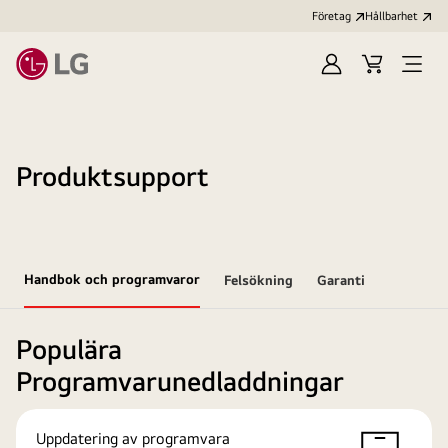
Företag
Hållbarhet
Logga
Kundvagn
Öppn
in
meny
Produktsupport
Handbok och programvaror
Felsökning
Garanti
Populära
Programvarunedladdningar
Uppdatering av programvara