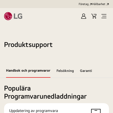
Företag
Hållbarhet
Logga
Kundvagn
Öppn
in
meny
Produktsupport
Handbok och programvaror
Felsökning
Garanti
Populära
Programvarunedladdningar
Uppdatering av programvara