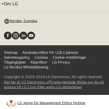
Om LG
menyväxling
Norden, Svenska
Sitemap
Användarvillkor för LGE:s tjänster
Sekretesspolicy
Cookies
Cookie-inställningar
Tillgänglighet
Köpvillkor
LG Privacy
LG Nordics Whistleblowing
Copyright © 2009-2024 LG Electronics. All rights reserved
Det här är LG Electronics officiella hemsida. Klicka om du vill
(
opens
ansluta till LG Corp. Eller andra LG-dotterbolag
in
a
new
LG Jeong-Do Management Ethics Hotline
(
opens
tab
)