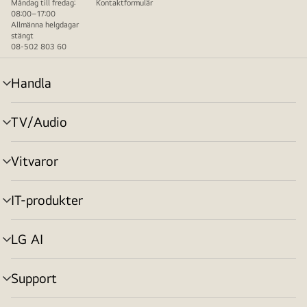
Måndag till fredag:
Kontaktformulär
08:00–17:00
Allmänna helgdagar
stängt
08-502 803 60
Handla
menyväxling
TV/Audio
menyväxling
Vitvaror
menyväxling
IT-produkter
menyväxling
LG AI
menyväxling
Support
menyväxling