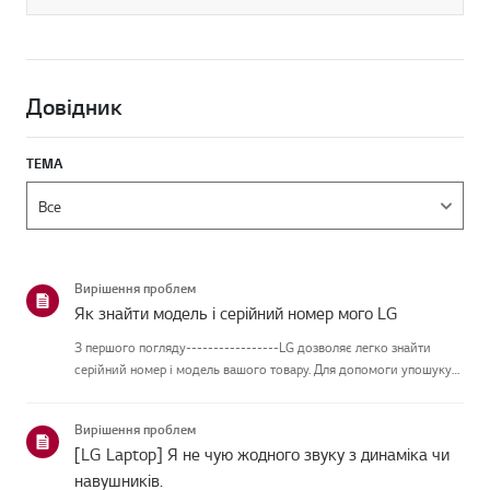
Довідник
ТЕМА
Вирішення проблем
Як знайти модель і серійний номер мого LG
З першого погляду-----------------LG дозволяє легко знайти
серійний номер і модель вашого товару. Для допомоги упошуку
інформації про ваш продукт обирайте продукт LG із наведених
нижчекатегорій.Виберіть свій продуктЦей посібник створений
Вирішення проблем
дл...
[LG Laptop] Я не чую жодного звуку з динаміка чи
навушників.