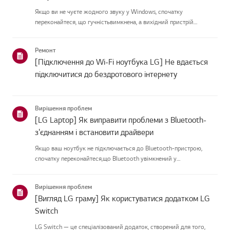
Якщо ви не чуєте жодного звуку у Windows, спочатку
переконайтеся, що гучністьвимкнена, а вихідний пристрій
правильно встановлений на [Speakers].Якщо налаштування
правильні, проблема, ймовірно, спричинена
Ремонт
помилкоюаудіодрайвера. Будь ласка, в...
[Підключення до Wi-Fi ноутбука LG] Не вдається
підключитися до бездротового інтернету
Вирішення проблем
[LG Laptop] Як виправити проблеми з Bluetooth-
з'єднанням і встановити драйвери
Якщо ваш ноутбук не підключається до Bluetooth-пристрою,
спочатку переконайтеся,що Bluetooth увімкнений у
налаштуваннях Windows.Якщо Bluetooth вже увімкнений, але
пристрій все одно не підключається,встановіть службу підтримки
Вирішення проблем
Bluetooth на [...
[Вигляд LG граму] Як користуватися додатком LG
Switch
LG Switch — це спеціалізований додаток, створений для того,