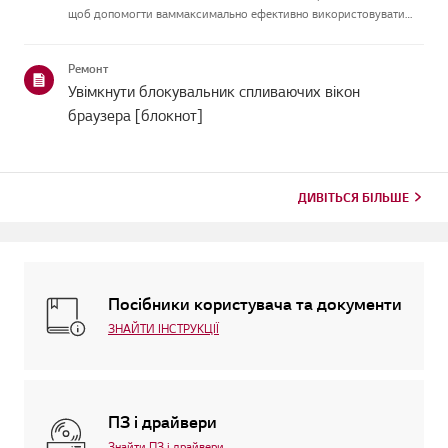
щоб допомогти ваммаксимально ефективно використовувати
ваш LG-монітор, залишаючись продуктивним ірозслабляючись.За
допомогою [Робочого режиму] ви можете легко розділити екран
Ремонт
і вик...
Увімкнути блокувальник спливаючих вікон
браузера [блокнот]
ДИВІТЬСЯ БІЛЬШЕ
Посібники користувача та документи
ЗНАЙТИ ІНСТРУКЦІЇ
ПЗ і драйвери
Знайти ПЗ і драйвери