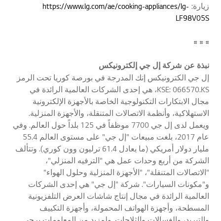
زيارة:
https://www.lg.com/ae/cooking-appliances/lg-
LF98V05S
# # #
نبذة عن
شركة إل جي إلكترونيكس
إل جي الكترونيكس إنك المدرجة في بورصة كوريا تحت الرمز
KSE: 066570.KS، هي إحدى الشركات العالمية الرائدة في
مجال الابتكارات التكنولوجية الخاصة بالأجهزة الإلكترونية
الاستهلاكية، وأنظمة الاتصالات المتنقلة، والأجهزة المنزلية.
ويعمل لدى إل جي 7700 موظفاً في 125 بلداً حول العالم. وفي
عام 2017، بلغت مبيعات "إل جي" على مستوى العالم 55.4
مليار دولار أمريكي (ما يعادل 61.4 ترليون وون كوري). وتتألف
الشركة من أربع وحدات عمل هي "الترفيه المنزلي"،
"الاتصالات المتنقلة"، "الأجهزة المنزلية وحلول الهواء"
و"مكونات السيارات". شركة "إل جي" هي إحدى الشركات
العالمية الرائدة في مجال إنتاج شاشات العرض التلفزيونية
المسطحة، وأجهزة الهواتف المحمولة، وأجهزة التكييف
والتبريد، والغسالات والثلاجات. ولمزيد من المعلومات يرجى