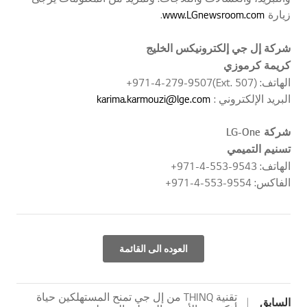
زيارة
www.LGnewsroom.com
.
شركة إل جي إلكترونيكس الخليج
كريمة كرموزي
الهاتف: (Ext. 507)971-4-279-9507+
البريد الإلكتروني :
karima.karmouzi@lge.com
شركة
LG-One
تسنيم التميمي
الهاتف: 9543-553-4-971+
الفاكس: 9554-553-4-971+
العوده الى القائمة
تقنية THINQ من إل جي تمنح المستهلكين حياة
السابق