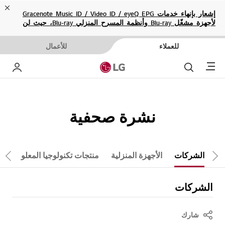
ose
إشعار بإنهاء خدمات Gracenote Music ID / Video ID / eyeQ EPG
لأجهزة مشغّل Blu-ray وأنظمة المسرح المنزلي Blu-ray، حيث لن
تكون متاحة بعد الآن.
للعملاء
للأعمال
Menu
بحث
حسا
نشرة صحفية
الشركات
الأجهزة المنزلية
منتجات تكنولوجيا المعلومات
تمرير لليمين
تم
الشركات
شارك