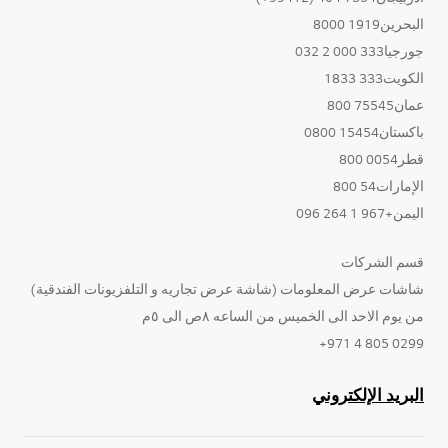
البحرين1919 8000
جورجيا333 000 2 032
الكويت333 1833
عمان75545 800
باكستان15454 0800
قطر0054 800
الإمارات54 800
اليمن+967 1 264 096
قسم الشركات
شاشات عرض المعلومات (شاشة عرض تجاريه و التلفزيونات الفندقية)
من يوم الاحد الى الخميس من الساعه ٨ص الى ٥م
0299 805 4 971+
البريد الإلكتروني