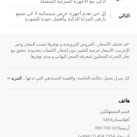
أذكى مع الأجهزة المنزلية المتصلة
إل جي تقدم أجهزة عرض سينمائية 4 كي تتمتع
التالي
بأرقى المزايا الذكية وأفضل جودة للصورة
*قد تختلف الأسعار ، العروض الترويجية و توفرها حسب المتجر وعبر
الإنترنت. الأسعار عرضة للتغيير دون إشعار. الكميات محدودة. تحقق مع
تجار التجزئة المحليين لمعرفة السعر النهائي و مدى توفرها.
كل منزل يحمل حكايته الخاصة، والتقنية الجيدة هي التي تدعها تتشكل بشكل طبيعي دون أن تفرض نفسها. تُحيي
المزيد
هاتف
قسم المستهلكين
أفغانستان5454
أرمينيا333 700 060
أذربيجان7354 404 (99412+)