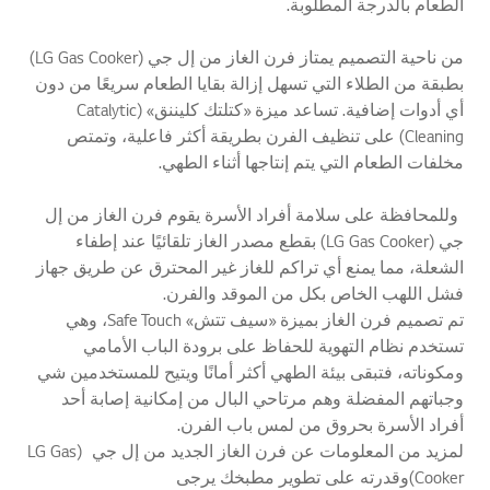
الطعام بالدرجة المطلوبة.
من ناحية التصميم يمتاز فرن الغاز من إل جي (LG Gas Cooker)
بطبقة من الطلاء التي تسهل إزالة بقايا الطعام سريعًا من دون
أي أدوات إضافية. تساعد ميزة «كتلتك كليننق» (Catalytic
Cleaning) على تنظيف الفرن بطريقة أكثر فاعلية، وتمتص
مخلفات الطعام التي يتم إنتاجها أثناء الطهي.
وللمحافظة على سلامة أفراد الأسرة يقوم فرن الغاز من إل
جي (LG Gas Cooker) بقطع مصدر الغاز تلقائيًا عند إطفاء
الشعلة، مما يمنع أي تراكم للغاز غير المحترق عن طريق جهاز
فشل اللهب الخاص بكل من الموقد والفرن.
تم تصميم فرن الغاز بميزة «سيف تتش» Safe Touch، وهي
تستخدم نظام التهوية للحفاظ على برودة الباب الأمامي
ومكوناته، فتبقى بيئة الطهي أكثر أمانًا ويتيح للمستخدمين شي
وجباتهم المفضلة وهم مرتاحي البال من إمكانية إصابة أحد
أفراد الأسرة بحروق من لمس باب الفرن.
لمزيد من المعلومات عن فرن الغاز الجديد من إل جي (LG Gas
Cooker)وقدرته على تطوير مطبخك يرجى