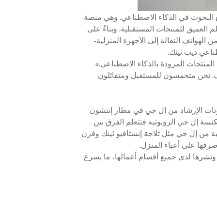
ا من أجل تسريع البحوث في الذكاء الاصطناعي. وهي منصة
لعميق للمنتجات المستقبلية. وبناءً على
 الهواتف النقالة إلى الأجهزة المنزلية-
ناعي ديب ثينك.
منتجات المزودة بالذكاء الاصطناعي.»
هدف. نحن متحمسون للمستقبل ومتفائلون
وتات الإرشاد من إل جي في مطار إنتشون
سة إل جي الروبوتية فتتعلم الفرق بين
ية من إل جي مثل ثلاجة إنستافيو ثينك وفرن
رفها على أعباء المنزل.
 ونشرها لدى جميع أقسام أعمالها، ما يسرع