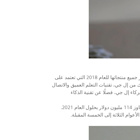
وتنفيذًا لاستراتيجية لتوجه إل جي نحو دمج الذكاء الاصطناعي في جميع منتجاتها، أعلنت عن إطلاق العلامة التجارية «ثينك» بهدف تمييز جميع منتجاتها للعام 2018 التي تعتمد على
 من إل جي، تقنيات التعلم العميق والاتصال
ء إل جي، فضلًا عن تقنية الذكاء
يتوقع أن يرتفع الإنفاق على الأنظمة المعرفية ونظم الذكاء الاصطناعي ليتجاوز 114 مليون دولار بحلول العام 2021.