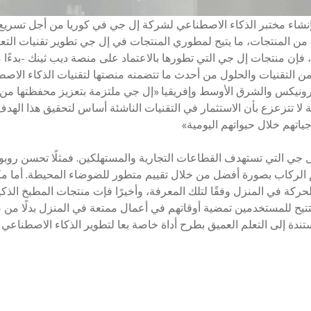
وير تقنية ديب ثينك 1.0 العام الماضي بإنشاء مختبر الذكاء الاصطناعي لشركة إل جي في كوري
المنتجات، ما يتيح لمطوري المنتجات في إل جي تطوير تقنيات التعلم ا
، فإن منتجات إل جي التي تطورها بالاعتماد على منصة ديب ثينك -بدءًا من
التقنيات والحلول من أحدث ما تتضمنه منصتها لتقنيات الذكاء الاصط
ونيكس والشرق الأوسط وإفريقيا «إل جي ملتزمة بتعزيز محفظتها من ال
 لا تتزعزع بأن الاستثمار في التقنيات الناشئة أساس لتحقيق هذا ال
اجياتهم خلال حيواتهم اليومية»
 جي التي تستهدف القطاعات التجارية والمستهلكين. فمثلًا تحسن روب
 الركاب بصورة أفضل من خلال تقييم متطور للضوضاء المحيطة. أما مكن
حركة في المنزل وفقًا لتلك المعرفة، وأخيرًا فإت منتجات المطبخ الذك
تتيح للمستخدمين تمضية أوقاتهم في أعمال ممتعة في المنزل بدلًا من ص
دة إلى التعلم العميق بطرح أداة خاصة بعا لتطوير الذكاء الاصطناعي