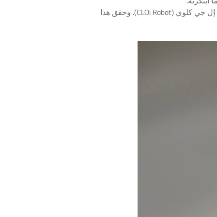
 ابتكرته.
ومن المنتجات التي تعتلي موجة الذكاء الاصطناعي الحالية ما أطلقته إل جي مؤخرًا في معرض الإلكترونيات الاستهلاكية 2018: ربوت إل جي كلوي (CLOi Robot). وحقق هذا