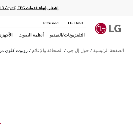
إشعار بإنهاء خدمات Gracenote Music ID / Video ID / eyeQ EPG لأجهزة مشغّل Blu-ray وأنظمة المسرح المنزلي Blu-ray، حيث لن تكون متاحة بعد الآن.
التلفزيونات/الفيديو
أنظمة الصوت
الأجهزة
الصفحة الرئيسية
حول إل جي
الصحافة والإعلام
روبوت كلوي من 