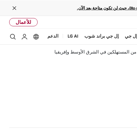
Close
للأعمال
ل جي
إل جي براند شوب
LG AI
الدعم
بحث
Language options
حساب إل ج
 من المستهلكين في الشرق الأوسط وإفريقيا