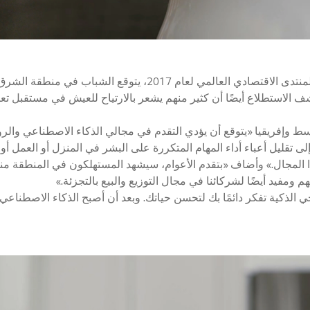
وووفقًا لاستطلاع لاستطلاع جلوبال شاربر 2017 الذي أجراه المنتدى الاقتصاد
وكشف الاستطلاع أيضًا أن كثير منهم يشعر بالارتياح للعيش في مستقبل تع
 وإفريقيا «يتوقع أن يؤدي التقدم في مجالي الذكاء الاصطناعي والروب
ى تقليل أعباء أداء المهام المتكررة على البشر في المنزل أو العمل 
ذا المجال.» وأضاف «بتقدم الأعوام، سيشهد المستهلكون في المنطقة مناف
م ومفيد أيضًا لشركائنا في مجال التوزيع والبيع بالتجزئة.»
ي الذكية تفكر دائمًا بك لتحسن حياتك. وبعد أن أصبح الذكاء الاصطناعي