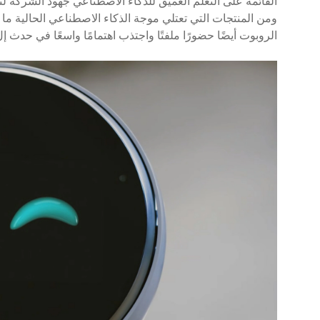
القائمة على التعلم العميق للذكاء الاصطناعي جهود الشركة لت
الروبوت أيضًا حضورًا ملفتًا واجتذب اهتمامًا واسعًا في حدث إل جي إنوفيست