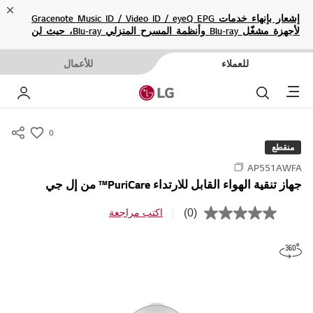
ose
إشعار بإنهاء خدمات Gracenote Music ID / Video ID / eyeQ EPG
لأجهزة مشغّل Blu-ray وأنظمة المسرح المنزلي Blu-ray، حيث لن
تكون متاحة بعد الآن.
للعملاء
للأعمال
Menu
بحث
حسا
0
s
منقطع
u
AP551AWFA
m
جهاز تنقية الهواء القابل للارتداء PuriCare™ من إل جي
m
a
(0)
اكتب مراجعة
ب
r
ل
ا
y
ق
-
ي
م
w
ة
i
ت
ص
s