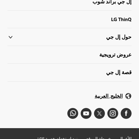
إل جي براند شوب
LG ThinQ
حول إل جي
عروض ترويجية
قصة إل جي
الخليج, العربية
للأعمال
خريطة الموقع
بنود استخدام خدمة LGE