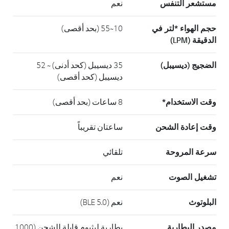
مستشعر التنفس
نعم
حجم الهواء *لتر في
10~55 (بحد أقصى)
الدقيقة (LPM)
الضجيج (ديسيبل)
35 ديسيبل (كحد أدنى) ~ 52
ديسيبل (كحد أقصى)
وقت الاستخدام*
8 ساعات (بحد أقصى)
وقت إعادة الشحن
ساعتان تقريباً
سرعة المروحة
تلقائي
تشغيل الصوت
نعم
البلوتوث
نعم (BLE 5.0)
مصدر البطارية
بطارية ليثيوم قابلة للشحن (1000