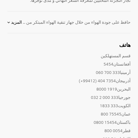
تجار التجزئة المحليين لمعرفة السعر النهائي و مدى توفرها.
حافظ على جودة الهواء من خلال جهاز تنقية الهواء المبتكر من إل جي، و تمتع بهواء رطب وصحي على مدار السنة، و ذلك بفضل وجود نظام الفلترة المتطورو الذي يعمل على ازالة الروائح و المواد المثيرة للحساسية و البكتيريا. تصفح مجموعتنا الكاملة من أجهزة تنقية الهواء و
المزيد
هاتف
قسم المستهلكين
أفغانستان5454
أرمينيا333 700 060
أذربيجان7354 404 (99412+)
البحرين1919 8000
جورجيا333 000 2 032
الكويت333 1833
عمان75545 800
باكستان15454 0800
قطر0054 800