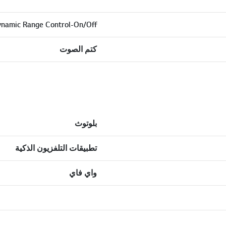
namic Range Control-On/Off
كتم الصوت
بلوتوث
تطبيقات التلفزيون الذكية
واي فاي