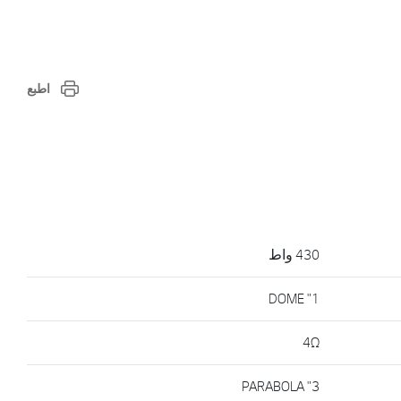
اطبع
430 واط
1" DOME
4Ω
3" PARABOLA