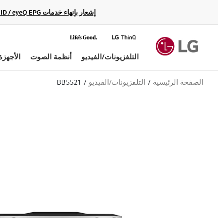
إشعار بإنهاء خدمات Gracenote Music ID / Video ID / eyeQ EPG لأجهزة مشغّل Blu-ray وأنظمة المسرح المنزلي Blu-ray، حيث لن تكون متاحة بعد الآن.
التلفزيونات/الفيديو
أنظمة الصوت
الأجهزة
الصفحة الرئيسية
التلفزيونات/الفيديو
BB5521
ب
ل
ا
ق
ي
م
ة