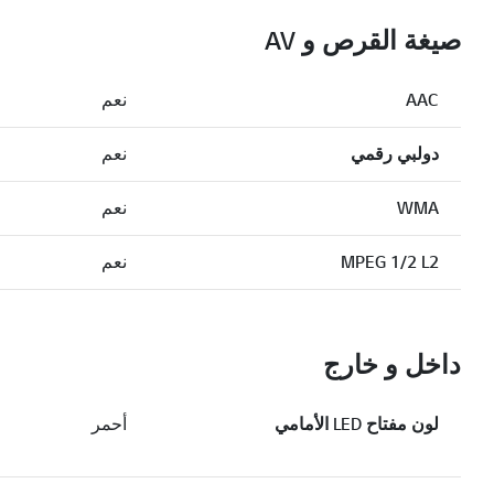
صيغة القرص و AV
AAC
نعم
دولبي رقمي
نعم
WMA
نعم
MPEG 1/2 L2
نعم
داخل و خارج
لون مفتاح LED الأمامي
أحمر