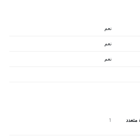
نعم
نعم
نعم
 متعدد
1