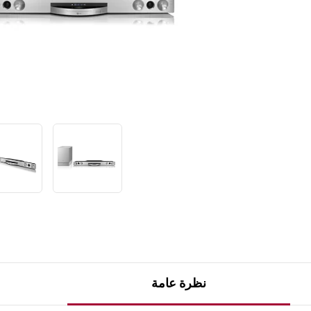
ت
ص
ن
ي
ف
ر
ا
ب
ط
ن
ف
س
ا
ل
ص
ف
ح
ة
.
نظرة عامة