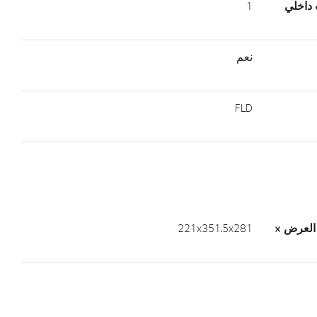
 داخلي
1
نعم
FLD
العرض ×
221x351.5x281