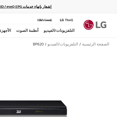
إشعار بإنهاء خدمات Gracenote Music ID / Video ID / eyeQ EPG لأجهزة مشغّل Blu-ray وأنظمة المسرح المنزلي Blu-ray، حيث لن تكون متاحة بعد الآن.
التلفزيونات/الفيديو
أنظمة الصوت
الأجهزة
الصفحة الرئيسية
التلفزيونات/الفيديو
BP620
ب
ل
ا
ق
ي
م
ة