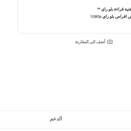
قنية قراءة بلو راي ™
قراص بلو راي 1080p
أضف الى المقارنة
الدعم