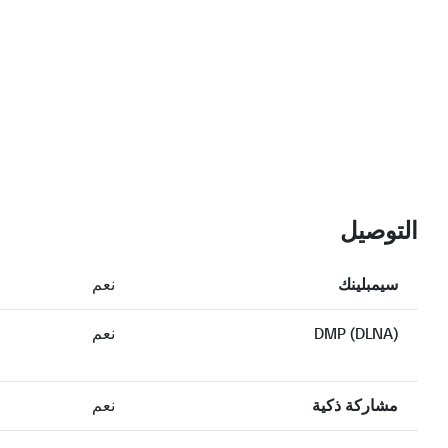
التوصيل
سيمبلينك
نعم
DMP (DLNA)
نعم
مشاركة ذكية
نعم