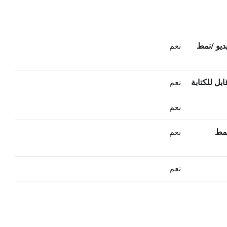
فيديو /نمط
نعم
ل للكتابة
نعم
نعم
(نمط
نعم
نعم