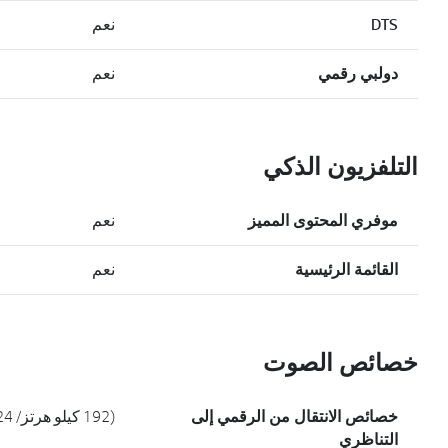
DTS
نعم
دولبي رقمي
نعم
التلفزيون الذكي
موفري المحتوى المميز
نعم
القائمة الرئيسية
نعم
خصائص الصوت
خصائص الانتقال من الرقمي إلى
(192 كيلو هرتز/ 24 بيت)
التناظري