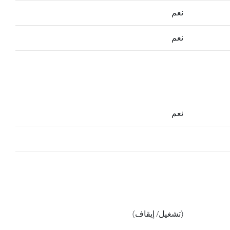
نعم
نعم
نعم
(تشغيل/ إيقاف)