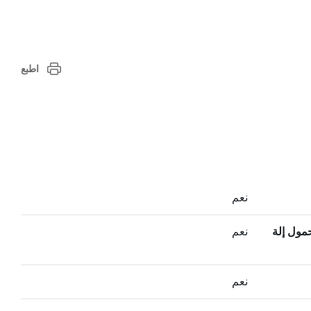
اطبع
نعم
حمول إلة
نعم
نعم