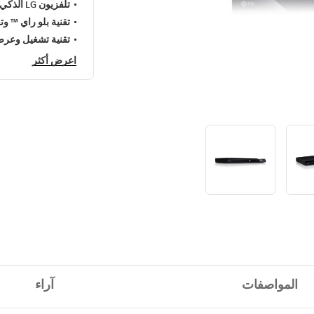
تلفزيون LG الذكي
تقنية بلو راي ™ وت
تقنية تشغيل وعرض ا
اعرض أكثر
المواصفات
آراء