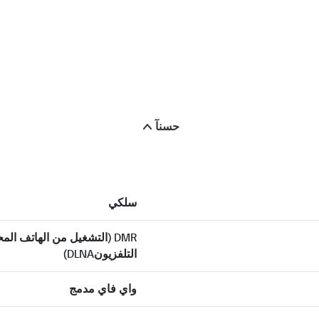
حسنآ
سلكي
DMR (التشغيل من الهاتف الم
التلفزيونDLNA)
واي فاي مدمج