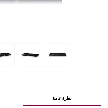
ت
ص
ن
ي
ف
ر
ا
ب
ط
ن
ف
س
ا
ل
ص
ف
ح
ة
.
نظرة عامة