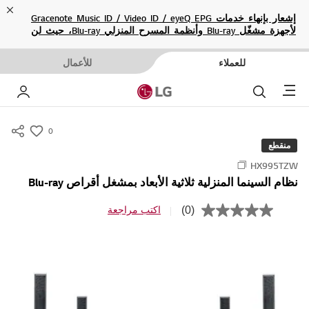
ose
إشعار بإنهاء خدمات Gracenote Music ID / Video ID / eyeQ EPG
لأجهزة مشغّل Blu-ray وأنظمة المسرح المنزلي Blu-ray، حيث لن
تكون متاحة بعد الآن.
للعملاء
للأعمال
Menu
بحث
حسا
0
s
منقطع
u
HX995TZW
m
نظام السينما المنزلية ثلاثية الأبعاد بمشغل أقراص Blu-ray
m
a
(0)
اكتب مراجعة
ب
r
ل
ا
y
ق
-
ي
م
w
ة
i
ت
ص
s