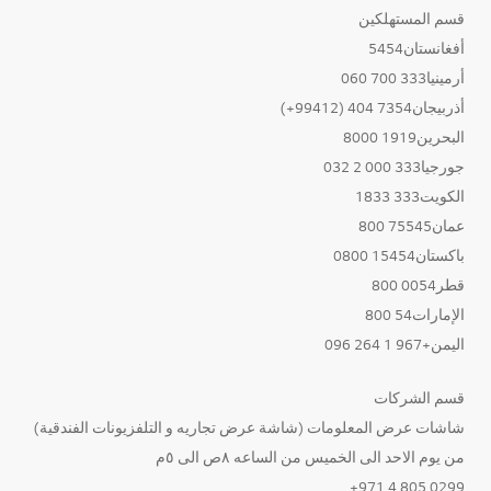
قسم المستهلكين
أفغانستان5454
أرمينيا333 700 060
أذربيجان7354 404 (99412+)
البحرين1919 8000
جورجيا333 000 2 032
الكويت333 1833
عمان75545 800
باكستان15454 0800
قطر0054 800
الإمارات54 800
اليمن+967 1 264 096
قسم الشركات
شاشات عرض المعلومات (شاشة عرض تجاريه و التلفزيونات الفندقية)
من يوم الاحد الى الخميس من الساعه ٨ص الى ٥م
0299 805 4 971+