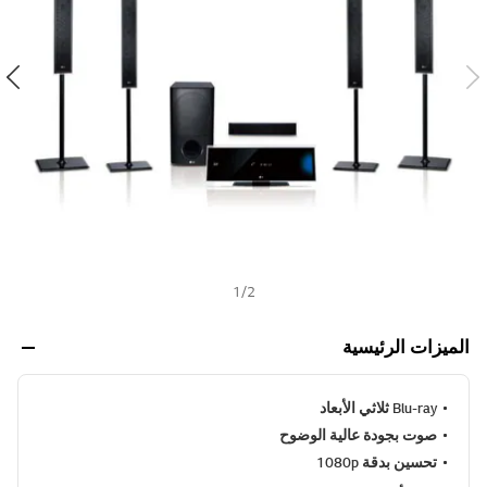
ن
h
ي
ف
ر
ا
ب
ط
ن
ف
س
ا
ل
ص
ف
ح
ة
.
1
/
2
الميزات الرئيسية
Blu-ray ثلاثي الأبعاد
صوت بجودة عالية الوضوح
تحسين بدقة 1080p