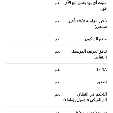
مثبت آي بود يعمل مع الآي
نعم
فون
تأخير مزامنة A/V (تأخير
نعم
سمعي)
وضع السكون
نعم
تدفق تعريف الموسيقى
نعم
(التقاط)
DLNA
نعم
تصغير
نعم
التحكم في النطاق
نعم
الديناميكي (تشغيل/ إطفاء)
TV Sound ez Set-up
نعم