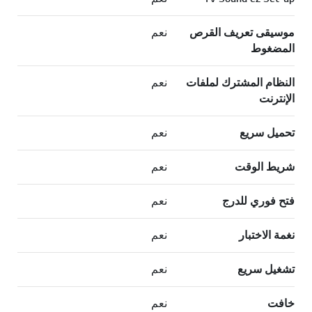
موسيقى تعريف القرص
نعم
المضغوط
النظام المشترك لملفات
نعم
الإنترنت
تحميل سريع
نعم
شريط الوقت
نعم
فتح فوري للدرج
نعم
نغمة الاختبار
نعم
تشغيل سريع
نعم
خافت
نعم