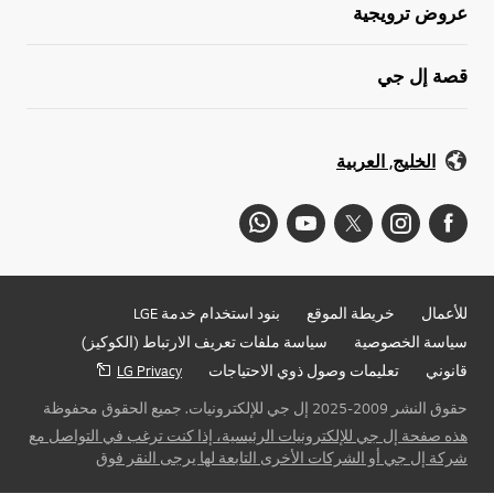
عروض ترويجية
قصة إل جي
الخليج, العربية
للأعمال
خريطة الموقع
بنود استخدام خدمة LGE
سياسة الخصوصية
سياسة ملفات تعريف الارتباط (الكوكيز)
قانوني
تعليمات وصول ذوي الاحتياجات
LG Privacy
حقوق النشر 2009-2025 إل جي للإلكترونيات. جميع الحقوق محفوظة
هذه صفحة إل جي للإلكترونيات الرئيسية، إذا كنت ترغب في التواصل مع
شركة إل جي أو الشركات الأخرى التابعة لها يرجى النقر فوق