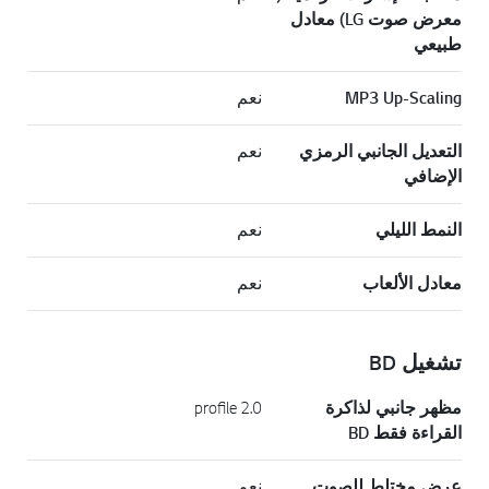
معرض صوت LG) معادل
طبيعي
MP3 Up-Scaling
نعم
التعديل الجانبي الرمزي
نعم
الإضافي
النمط الليلي
نعم
معادل الألعاب
نعم
تشغيل BD
مظهر جانبي لذاكرة
2.0 profile
القراءة فقط BD
عرض مختلط للصوت
نعم