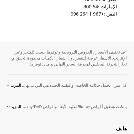
الإمارات :54 800
اليمن :+967 1 264 096
*قد تختلف الأسعار ، العروض الترويجية و توفرها حسب المتجر وعبر
الإنترنت. الأسعار عرضة للتغيير دون إشعار. الكميات محدودة. تحقق مع
تجار التجزئة المحليين لمعرفة السعر النهائي و مدى توفرها.
كل منزل يحمل حكايته الخاصة، والتقنية الجيدة هي التي تدعها تتشكل بشكل طبيعي دون أن تفرض نفسها. تُحيي
المزيد
يمكنك تشغيل أقراص Blu-ray ثلاثية الأبعاد وأقراص Blu-ray/DVD العادية بجودة صورة محسّنة وبخرج صوتي يبلغ 1100 وات من نظام السينما المنزلية عالي الوضوح من LG والمزود بسماعات يمكن تثبيتها على الحائط.
المزيد
هاتف