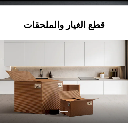
المز
يد
قطع الغيار والملحقات
انظر
المز
يد