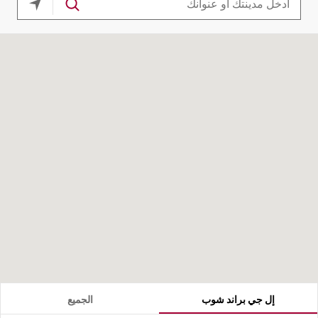
موقعك ا
إل جي براند شوب
الجميع