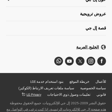
عروض ترويجية
قصة إل جي
الخليج, العربية
للأعمال
خريطة الموقع
بنود استخدام خدمة LGE
سياسة الخصوصية
سياسة ملفات تعريف الارتباط (الكوكيز)
قانوني
تعليمات وصول ذوي الاحتياجات
LG Privacy
حقوق النشر 2009-2025 إل جي للإلكترونيات. جميع الحقوق محفوظة
هذه صفحة إل جي للإلكترونيات الرئيسية، إذا كنت ترغب في التواصل مع