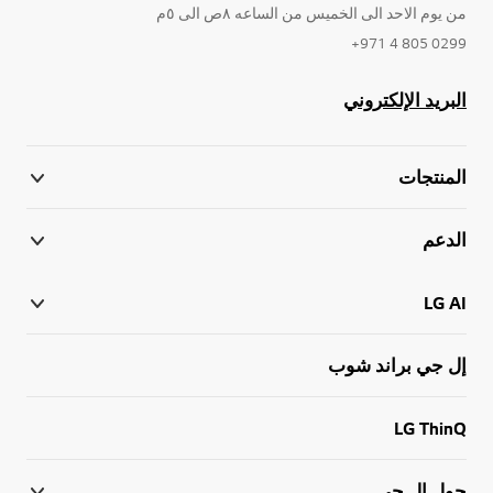
من يوم الاحد الى الخميس من الساعه ٨ص الى ٥م
0299 805 4 971+
البريد الإلكتروني
المنتجات
الدعم
LG AI
إل جي براند شوب
LG ThinQ
حول إل جي