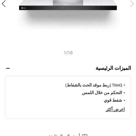
ي
ف
h
ر
ا
ب
ط
ن
ف
س
ا
ل
1
/
10
ص
ف
ح
الميزات الرئيسية
ة
.
ThinQ (ربط موقد الحث بالشفاط)
التحكم من خلال اللمس
شفط قوي
اعرض أكثر