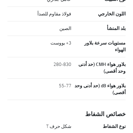
اللون الخارجي
فولاذ مقاوم للصدأ
بلد المنشأ
الصين
مستويات سرعة بلاور
3+ بووست
الهواء
بلاور هواء CMH (حد أدنى
280-830
وحد أقصى)
بلاور هواء dB (حد أدنى وحد
55-77
أقصى)
خصائص الشفاط
نوع الشفاط
شكل حرف T