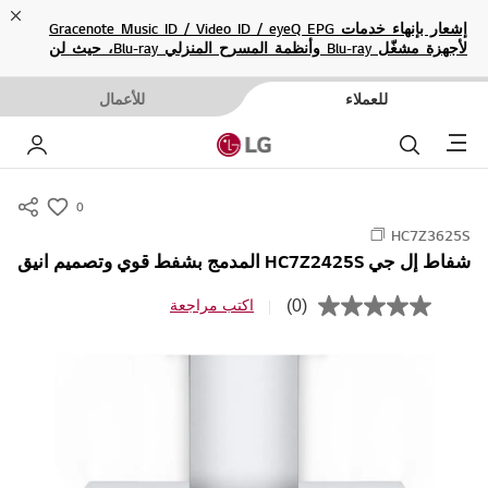
ose
إشعار بإنهاء خدمات Gracenote Music ID / Video ID / eyeQ EPG
لأجهزة مشغّل Blu-ray وأنظمة المسرح المنزلي Blu-ray، حيث لن
تكون متاحة بعد الآن.
للعملاء
للأعمال
Menu
بحث
حسا
0
s
HC7Z3625S
u
شفاط إل جي HC7Z2425S المدمج بشفط قوي وتصميم انيق
m
m
(0)
اكتب مراجعة
ب
a
ل
ا
r
ق
y
ي
م
-
ة
w
ت
ص
i
ن
s