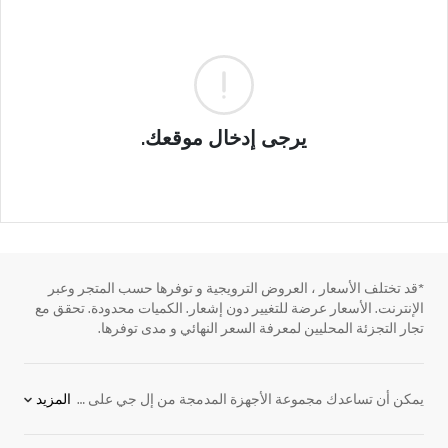
يرجى إدخال موقعك.
*قد تختلف الأسعار ، العروض الترويجية و توفرها حسب المتجر وعبر
الإنترنت. الأسعار عرضة للتغيير دون إشعار. الكميات محدودة. تحقق مع
تجار التجزئة المحليين لمعرفة السعر النهائي و مدى توفرها.
يمكن أن تساعدك مجموعة الأجهزة المدمجة من إل جي على إنشاء منزل عملي وجميل وموفّر، مع توفير المزيد من المساحات الفارغة ومنحك الوقت اللازم للتركيز على الصورة الأكبر. بفضل أجهزة المطبخ المتكاملة الأنيقة مع جميع الأجراس والصفارات والميزات المريحة المزودة بها وخاصية توفير الطاقة التي تحتاج إليها، تضع منتجاتنا معايير جديدة. تصفَّح كل أجهزتنا المنزلية المدمجة والملحقات وأنشئ المنزل الذي لطالما رغبت فيه. انظر كيف تجعل إل جي الحياة رائعة.
المزيد