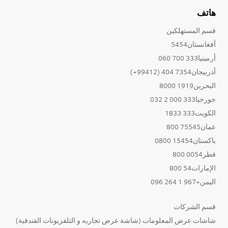
هاتف
قسم المستهلكين
أفغانستان5454
أرمينيا333 700 060
أذربيجان7354 404 (99412+)
البحرين1919 8000
جورجيا333 000 2 032
الكويت333 1833
عمان75545 800
باكستان15454 0800
قطر0054 800
الإمارات54 800
اليمن+967 1 264 096
قسم الشركات
شاشات عرض المعلومات (شاشة عرض تجاريه و التلفزيونات الفندقية)