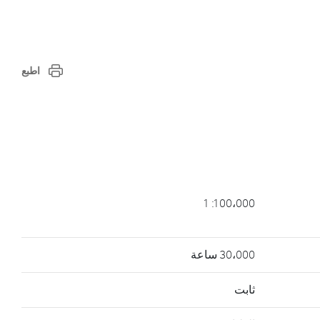
اطبع
100،000: 1
30،000 ساعة
ثابت