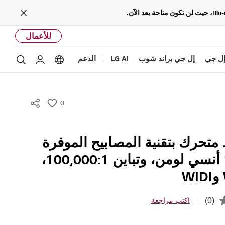
Close
للأعمال
ل جي
إل جي براند شوب
LG AI
الدعم
بحث
Language options
حساب إل ج
0
w
i
s
متحرك بتقنية المصابيح الموفرة
h
بقدرة 1000 أنسي لومن، وتباين 100,000:1،
(0)
اكتب مراجعة