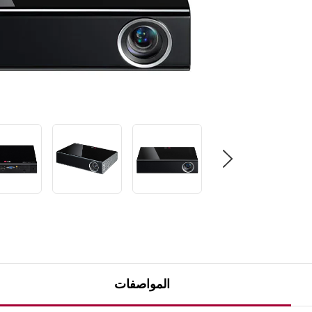
ق
ي
م
ة
ت
ص
ن
ي
ف
ر
ا
ب
ط
ن
ف
س
ا
ل
ص
ف
ح
ة
.
المواصفات