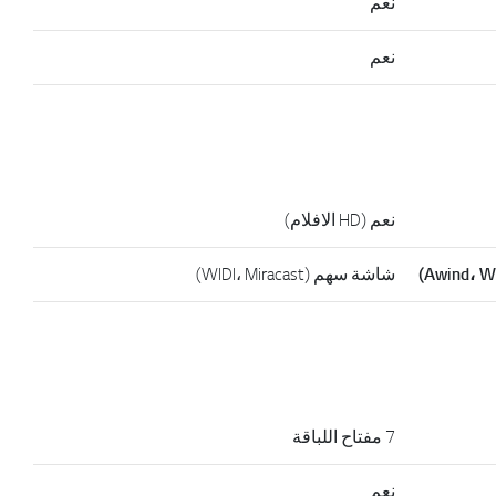
نعم
نعم
نعم (HD الافلام)
شاشة سهم (WIDI، Miracast)
7 مفتاح اللباقة
نعم