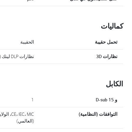
كماليات
تحمل حقيبة
الحقيبة
نظارات 3D
نظارات DLP لينك (تباع على حدة)
الكابل
و D-sub 15
1
التوافقات (النظامية)
 IEC، MIC
(العالمي)