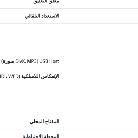
مغلق التعليق
الاستعداد التلقائي
USB Host (DivX, MP3,صورة)
الإنعكاس اللاسلكية (Awind، WIDI، WFD)
المفتاح المحلي
المحطة الاحتياطية