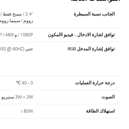
الجانب نسبة السيطرة
زووم / سينما زووم / lll
توافق اشارة الادخال - فيديو االمكون
1080P / و 1080i / 720P / 480P / 480I
توافق إشارة المدخل RGB
حتى WSXGA + (1680X1050 @ 60HZ)
درجة حرارة العمليات
0 ~ 40 ℃
الصوت
3W + 3W ستيريو
استهلاك الطاقة
80W ↓