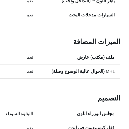
باهر اللون ™ (التداخل واجب)
نعم
السيارات مدخلات البحث
نعم
الميزات المضافة
ملف (مكتب) عارض
نعم
MHL (الجوال عالية الوضوح وصلة)
نعم
التصميم
مجلس الوزراء اللون
اللؤلؤة السوداء
قفل كنسينغتون في لندن
نعم