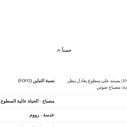
حسنآ
1000 السطوع (ANSI) يستند على سطوع يعادل ينظر
نسبة التباين (FOFO)
ة) مصباح ضوئي
مصباح - الحياة عالية السطوع
عدسة - زووم