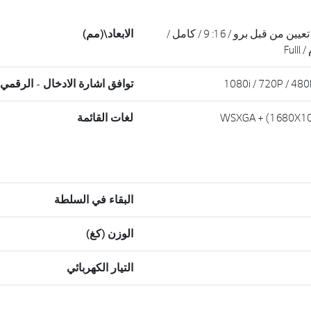
"4: 3 / مسح فقط / تعيين من قبل برو / 16: 9 / كامل /
الابعاد\(مم)
Fu
توافق اشارة الادخال - الرقمي (HDMI
لغات القائمة
البقاء في السلطة
الوزن (كغ)
التيار الكهربائي