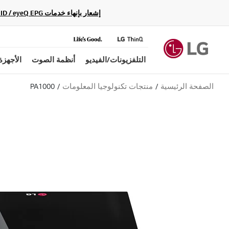
إشعار بإنهاء خدمات Gracenote Music ID / Video ID / eyeQ EPG لأجهزة مشغّل Blu-ray وأنظمة المسرح المنزلي Blu-ray، حيث لن تكون متاحة بعد الآن.
التلفزيونات/الفيديو
أنظمة الصوت
الأجهزة
الصفحة الرئيسية
منتجات تكنولوجيا المعلومات
PA1000
ب
ل
ا