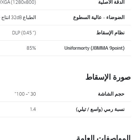
الدقة الأصلية
XGA (1280x800)
الضوضاء - عالية السطوع
الطباع 32dB انتاج (A)
نظام الإسقاط
DLP (0.45 ")
85%
Uniformorty (JBMMA 9point)
صورة الإسقاط
حجم الشاشة
30 "~ 100"
نسبة رمي (واسع / تيلي)
1.4
المواصفات العامة