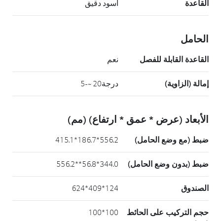
القاعدة
أسود دقيق
الحامل
القاعدة القابلة للفصل
نعم
إمالة (الزاوية)
درجة20 ~-5
الأبعاد (عرض * عمق * ارتفاع) (مم)
ضبط (مع وضع الحامل)
556.2*186.7*415.1
ضبط (بدون وضع الحامل)
344.0*56.8**556.2
الصندوق
124*409*624
حجم التركيب على الحائط
100*100