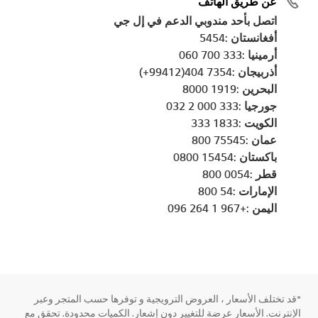
عن طريق الهاتف
اتصل بأحد مندوبي الدعم في إل جي
أفغانستان :5454
أرمينيا :333 700 060
أذربيجان :7354 404(99412+)
البحرين :1919 8000
جورجيا :333 000 2 032
الكويت :1833 333
عمان :75545 800
باكستان :15454 0800
قطر :0054 800
الإمارات :54 800
اليمن :+967 1 264 096
*قد تختلف الأسعار ، العروض الترويجية و توفرها حسب المتجر وعبر
الإنترنت. الأسعار عرضة للتغيير دون إشعار. الكميات محدودة. تحقق مع