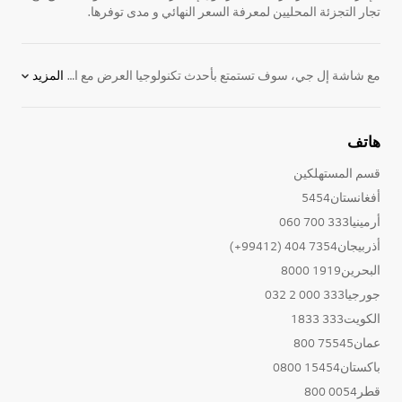
تجار التجزئة المحليين لمعرفة السعر النهائي و مدى توفرها.
مع شاشة إل جي، سوف تستمتع بأحدث تكنولوجيا العرض مع الألوان الغنية وأوقات إستجابة فائقة السرعة، فضلا عن التصاميم الرفيعة التي يمكن أن تتناسب مع أضيق المساحات.
المزيد
و لتستكمل مساحة عملك في المنزل أو محطات الألعاب، نحن نقدم مجموعة واسعة من
أجهزة التخزين
التي تسمح لك بنسخ إحتياطية من بياناتك وتشفير الملفات و المزيد.
هاتف
قسم المستهلكين
أفغانستان5454
أرمينيا333 700 060
أذربيجان7354 404 (99412+)
البحرين1919 8000
جورجيا333 000 2 032
الكويت333 1833
عمان75545 800
باكستان15454 0800
قطر0054 800