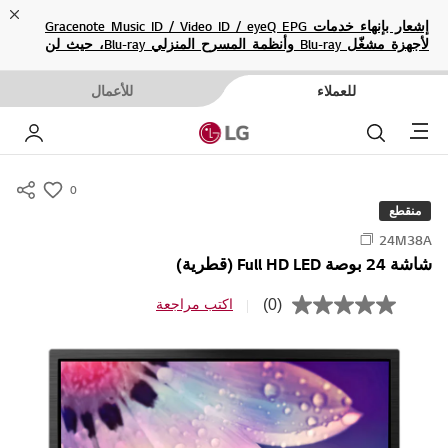
ose
إشعار بإنهاء خدمات Gracenote Music ID / Video ID / eyeQ EPG
لأجهزة مشغّل Blu-ray وأنظمة المسرح المنزلي Blu-ray، حيث لن
تكون متاحة بعد الآن.
للعملاء
للأعمال
Menu
بحث
حسا
0
s
منقطع
u
24M38A
m
شاشة 24 بوصة Full HD LED (قطرية)
m
a
(0)
اكتب مراجعة
ب
r
ل
ا
y
ق
-
ي
م
w
ة
i
ت
ص
s