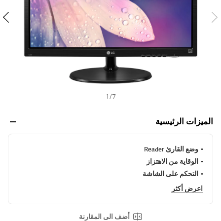
ن
h
ي
ف
ر
ا
ب
ط
ن
ف
س
ا
ل
1
/
7
ص
ف
ح
الميزات الرئيسية
ة
.
وضع القارئ Reader
الوقاية من الاهتزاز
التحكم على الشاشة
اعرض أكثر
أضف الى المقارنة