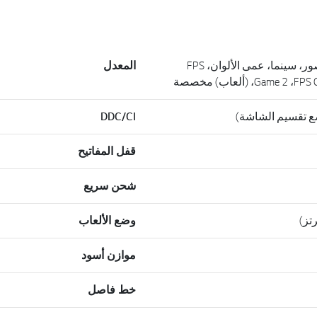
مخصصة، قارئ، صور، سينما، عمى الألوان، FPS
المعدل
Gam، (ألعاب) مخصصة
DDC/CI
قفل المفاتيح
شحن سريع
وضع الألعاب
موازن أسود
خط فاصل