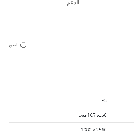
الدعم
اطبع
IPS
8بت، 16.7ميجا
2560 × 1080