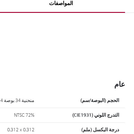
المواصفات
عام
الحجم (البوصة/سم)
منحنية 34 بوصة 144هرتز
التدرج اللوني (CIE1931)
NTSC 72%
درجة البكسل (ملم)
0.312 × 0.312