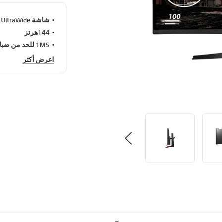
شاشة IPS 21:9 Curved UltraWide™ المنحنية من إل جي
144هرتز
1MS للحد من ضبابية الحركة
اعرض أكثر