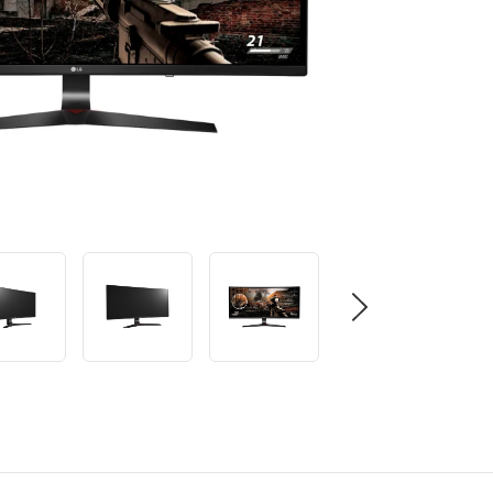
م
ة
ت
ص
ن
ي
ف
ر
ا
ب
ط
ن
ف
س
ا
ل
ص
ف
ح
ة
.