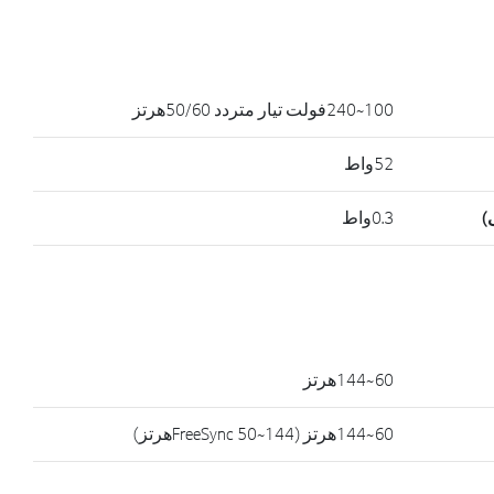
100~240فولت تيار متردد 50/60هرتز
52واط
)
0.3واط
60~144هرتز
60~144هرتز (FreeSync 50~144هرتز)