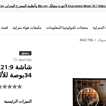
 المنزلية
منتجات تكنولوجيا المعلومات
مكيفات هواء منزلية
قصة إ
ستهلك
34UC79G
منقطع
34UC79G
34بوصة للألعاب
الميزات الرئيسية