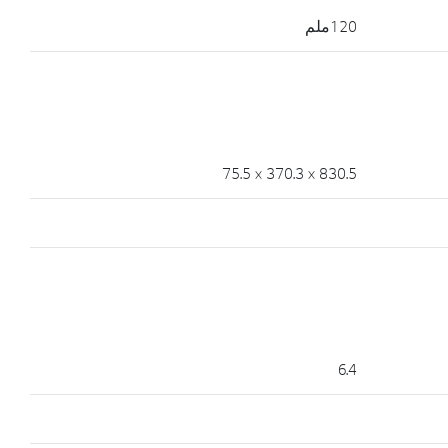
120ملم
830.5 × 370.3 × 75.5
6.4