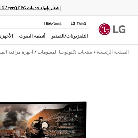
إشعار بإنهاء خدمات Gracenote Music ID / Video ID / eyeQ EPG لأجهزة مشغّل Blu-ray وأنظمة المسرح المنزلي Blu-ray، حيث لن تكون متاحة بعد الآن.
التلفزيونات/الفيديو
أنظمة الصوت
الأجهزة
الصفحة الرئيسية
منتجات تكنولوجيا المعلومات
أجهزة مراقبة الم
ب
ل
ا
ق
ي