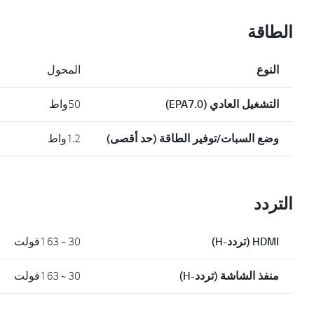
الطاقة
النوع
المحول
التشغيل العادي (EPA7.0)
50واط
وضع السبات/توفير الطاقة (حد أقصى)
1.2واط
التردد
HDMI (تردد-H)
30 ~ 163فولت
منفذ الشاشة (تردد-H)
30 ~ 163فولت