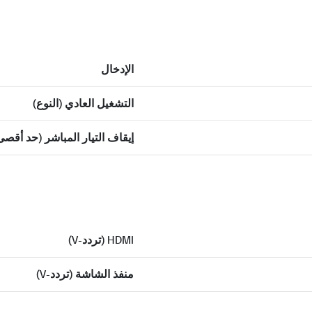
الإدخال
التشغيل العادي (النوع)
إيقاف التيار المباشر (حد أقصى
HDMI (تردد-V)
منفذ الشاشة (تردد-V)