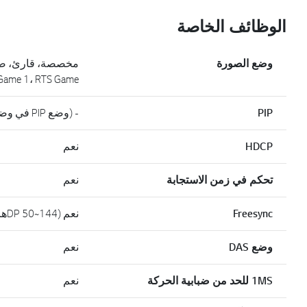
الوظائف الخاصة
وضع الصورة
e 2 ،FPS Game 1، RTS Game
PIP
- (وضع PIP في وضع تقسيم الشاشة)
HDCP
نعم
تحكم في زمن الاستجابة
نعم
Freesync
نعم (DP 50~144هرتز)
وضع DAS
نعم
1MS للحد من ضبابية الحركة
نعم