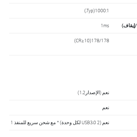
1000:1(Typ.)
/إيقاف)
1ms
178/178(CR≥10)
نعم (الإصدار1.2)
نعم
نعم (USB3.0 2 لكل وحدة) * مع شحن سريع للمنفذ 1