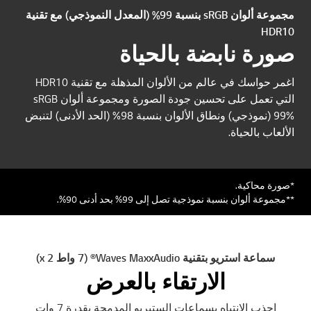
مجموعة ألوان sRGB بنسبة 99% (المعدل النموذجي) مع تقنية
HDR10
صورة نابضة بالحياة
اغمر حواسك في عالم من الألوان المذهلة مع تقنية HDR10
التي تعمل على تحسين جودة الصورة ومجموعة ألوان sRGB
99% (نموذجي) ونطاق الألوان بنسبة 98% (الحد الأدنى) لتنبض
الألعاب بالحياة.
*صورة محاكية.
**مجموعة ألوان بنسبة نموذجية تصل إلى 99% بحد أدنى 90%.
سماعة استريو بتقنية Waves MaxxAudio® (7 واط x 2)
الارتقاء بالعرض
اجذب الانتباه بسماعات الستيريو المدمجة بقدرة 7 وات