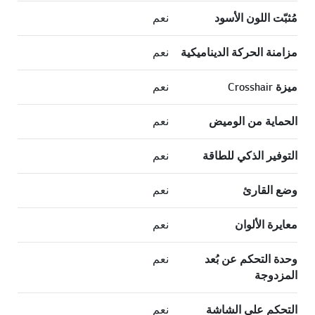
مُثبّت اللون الأسود
نعم
مزامنة الحركة الديناميكية
نعم
ميزة Crosshair
نعم
الحماية من الوميض
نعم
التوفير الذكي للطاقة
نعم
وضع القارئ
نعم
معايرة الألوان
نعم
وحدة التحكم عن بُعد
نعم
المزدوجة
التحكم على الشاشة
نعم