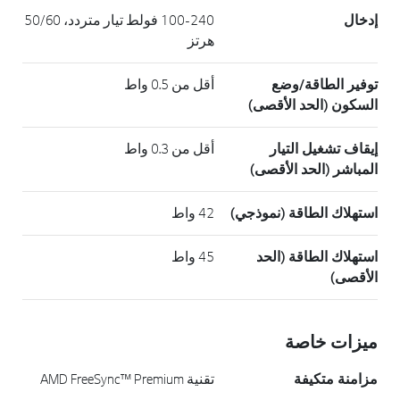
إدخال
100-240 فولط تيار متردد، 50/60
هرتز
توفير الطاقة/وضع
أقل من 0.5 واط
السكون (الحد الأقصى)
إيقاف تشغيل التيار
أقل من 0.3 واط
المباشر (الحد الأقصى)
استهلاك الطاقة (نموذجي)
42 واط
استهلاك الطاقة (الحد
45 واط
الأقصى)
ميزات خاصة
مزامنة متكيفة
تقنية AMD FreeSync™ Premium