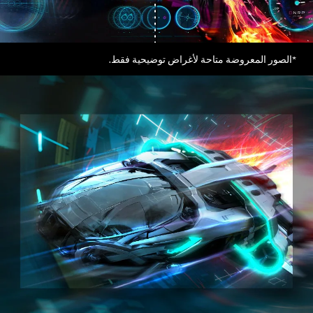
*الصور المعروضة متاحة لأغراض توضيحية فقط.