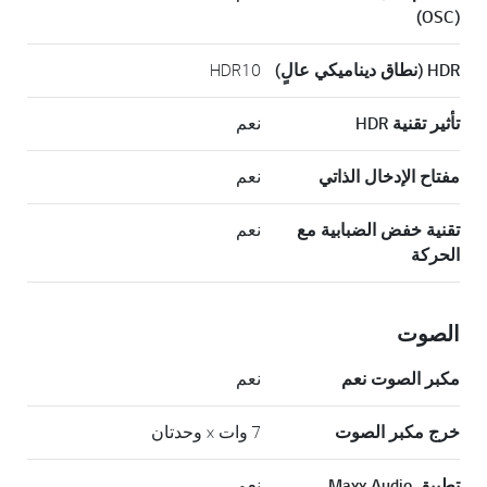
(OSC)
HDR (نطاق ديناميكي عالٍ)
HDR10
تأثير تقنية HDR
نعم
مفتاح الإدخال الذاتي
نعم
تقنية خفض الضبابية مع
نعم
الحركة
الصوت
مكبر الصوت نعم
نعم
خرج مكبر الصوت
7 وات × وحدتان
تطبيق Maxx Audio
نعم