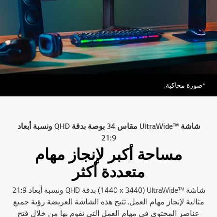
*صورة محاكية.
شاشة UltraWide™‎ مقاس 34 بوصة بدقة QHD ونسبة أبعاد
21:9
مساحة أكبر لإنجاز مهام
متعددة أكثر
شاشة UltraWide™‎ ‏(3440 x‏ 1440) بدقة QHD ونسبة أبعاد 21:9
مثالية لإنجاز مهام العمل. تتيح هذه الشاشة العريضة رؤية جميع
عناصر المحتوى في مهام العمل التي تقوم بها من خلال فتح