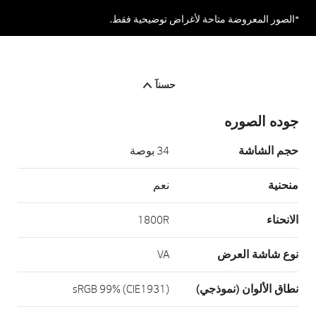
*الصور المعروضة متاحة لأغراض توضيحية فقط.
حسنآ
جوده الصوره
حجم الشاشة
34 بوصة
منحنية
نعم
الانحناء
1800R
نوع شاشة العرض
VA
نطاق الألوان (نموذجي)
sRGB 99% (CIE1931)