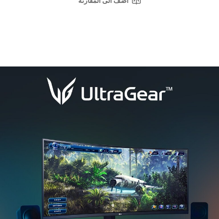
i
أضف الى المقارنة
e
w
s
.
ر
ا
ب
ط
ن
ف
س
ا
ل
ص
ف
ح
ة
.