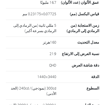
عمق الألوان (عدد الألوان)
16.7 مليونًا
قياس البكسل (مم)
0.07725×0.23175 مم
زمن الاستجابة (من
5 مللي ثانية (من الرمادي إلى
الرمادي إلى الرمادي)
الرمادي بسرعة أكبر)
معدل التحديث
160هرتز
نسبة العرض إلى الارتفاع
21:9
دقة شاشة العرض
QHD
الدقة
3440×1440
السطوع
300cd (نموذجي) / 240cd (الحد
الأدنى)
3000:1 (نموذجي)، 3000:1 (الحد