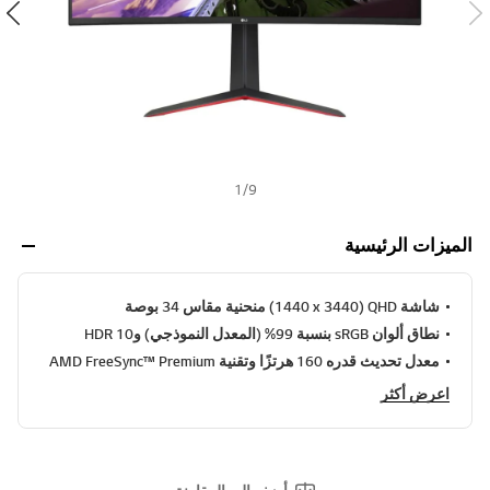
ل
ت
h
ق
ي
ي
م
ه
و
4
.
7
1
/
9
م
ن
5
الميزات الرئيسية
ن
ج
و
م
شاشة QHD ‏(3440 x ‏1440) منحنية مقاس 34 بوصة
.
R
نطاق ألوان sRGB بنسبة 99% (المعدل النموذجي) وHDR 10
e
معدل تحديث قدره 160 هرتزًا وتقنية AMD FreeSync™ Premium
a
d
اعرض أكثر
2
7
R
e
v