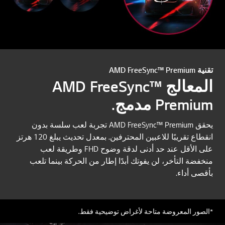
تقنية AMD FreeSync™ Premium
المعالج AMD FreeSync™
Premium مدمج.
يحقق AMD FreeSync™ Premium تجربة لعب سلسة بدون
انقطاع تقريبًا للاعبين المحترفين. بمعدل تحديث يبلغ 120 هرتز
على الأقل عند حد أدنى لدقة وضوح FHD وطريقة لعب
منخفضة التأخر، لن يفوتك أبدًا إطار من الحركة بينما تلعب
بأقصى أداء.
*الصور المعروضة متاحة لأغراض توضيحية فقط.