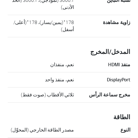
نسبة التباين
الأدنى)
زاوية مشاهدة
178˚(يمين/يسار)، 178˚(أعلى/
أسفل)
المدخل/المخرج
منفذ HDMI
نعم، منفذان
DisplayPort
نعم، منفذ واحد
مخرج سماعة الرأس
ثلاثي الأقطاب (صوت فقط)
الطاقة
النوع
مصدر الطاقة الخارجي (المحوِّل)