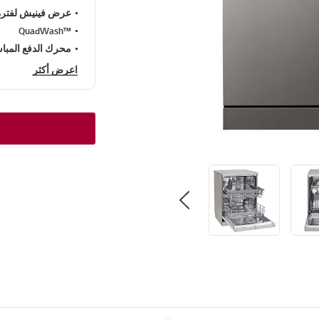
عرض فينيش لفترة 
™QuadWash
محرك الدفع المبا
اعرض أكثر