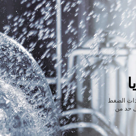
ا
ذات الضغط
الصحون ™QuadWash أقصى حد من