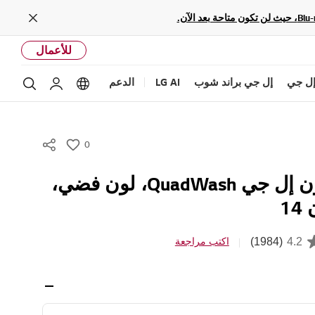
Close
للأعمال
ل جي
إل جي براند شوب
LG AI
الدعم
بحث
Language options
حساب إل ج
0
w
i
غسالة صحون إل جي QuadWash، لون فضي،
s
1
h
(1984)
4.2
اكتب مراجعة