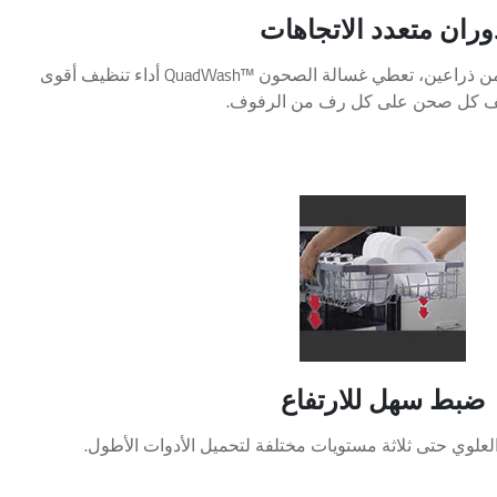
وران متعدد الاتجاهات
باستخدام أربعة أذرع للرش بدلاً من ذراعين، تعطي غسالة الصحون ™QuadWash أداء تنظيف أقوى
ف كل صحن على كل رف من الرفوف.
ضبط سهل للارتفاع
علوي حتى ثلاثة مستويات مختلفة لتحميل الأدوات الأطول.