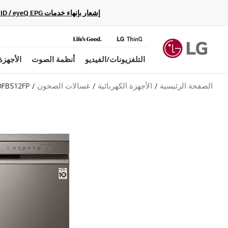
إشعار بإنهاء خدمات Gracenote Music ID / Video ID / eyeQ EPG لأجهزة مشغّل Blu-ray وأنظمة المسرح المنزلي Blu-ray، حيث لن تكون متاحة بعد الآن.
التلفزيونات/الفيديو
أنظمة الصوت
الأجهزة
الصفحة الرئيسية
الأجهزة الكهربائية
غسالات الصحون
DFB512FP
م
ت
و
س
ط
ق
ي