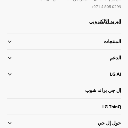
0299 805 4 971+
البريد الإلكتروني
المنتجات
الدعم
LG AI
إل جي براند شوب
LG ThinQ
حول إل جي