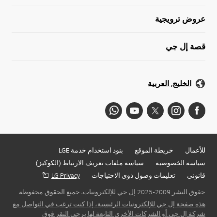
عروض ترويجية
قصة إل جي
الخليج, العربية
للأعمال
خريطة الموقع
بنود استخدام خدمة LGE
سياسة الخصوصية
سياسة ملفات تعريف الارتباط (الكوكيز)
قانوني
تعليمات وصول ذوي الاحتياجات
LG Privacy
حقوق النشر 2009-2025 إل جي للإلكترونيات. جميع الحقوق محفوظة
هذه صفحة إل جي للإلكترونيات الرئيسية، إذا كنت ترغب في التواصل مع
شركة إل جي أو الشركات الأخرى التابعة لها يرجى النقر فوق