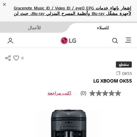
ose
إشعار بإنهاء خدمات Gracenote Music ID / Video ID / eyeQ EPG
لأجهزة مشغّل Blu-ray وأنظمة المسرح المنزلي Blu-ray، حيث لن
تكون متاحة بعد الآن.
للعملاء
للأعمال
Menu
بحث
حسا
0
s
منقطع
u
OK55
m
LG XBOOM OK55
m
a
(0)
اكتب مراجعة
ب
r
ل
ا
y
ق
-
ي
م
w
ة
i
ت
ص
s