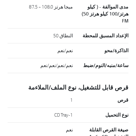
مدى الموالفة - ( كيلو
ميجا هرتز 108.0 ~ 87.5
هرتز/100 كيلو هرتز 50)
FM
الإعداد المسبق للمحطة
النطاق 50
الذاكرة/محو
نعم/نعم
ساعة/منبه/النوم/ضبط
نعم/نعم/نعم/نعم
قرص قابل للتشغيل، نوع الملف/الملاءمة
قرص
1
نوع التحميل
1-CD Tray
صيغة القرص القابلة
نعم