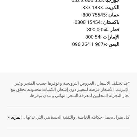
جورجيا :333 000 2 032
الكويت :1833 333
عمان :75545 800
باكستان :15454 0800
قطر :0054 800
الإمارات :54 800
اليمن :+967 1 264 096
*قد تختلف الأسعار ، العروض الترويجية و توفرها حسب المتجر وعبر
الإنترنت. الأسعار عرضة للتغيير دون إشعار. الكميات محدودة. تحقق مع
تجار التجزئة المحليين لمعرفة السعر النهائي و مدى توفرها.
كل منزل يحمل حكايته الخاصة، والتقنية الجيدة هي التي تدعها تتشكل بشكل طبيعي دون أن تفرض نفسها. تُحيي
المزيد