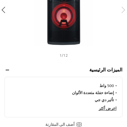
ن
h
ي
ف
ر
ا
ب
ط
ن
ف
س
ا
ل
1
/
12
ص
ف
ح
الميزات الرئيسية
ة
.
500 واط
إضاءة حفلة متعددة الألوان
تأثير دي جي
اعرض أكثر
أضف الى المقارنة