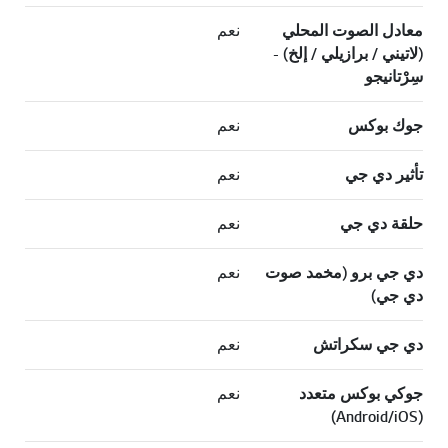
معادل الصوت المحلي
نعم
(لاتيني / برازيلي / إلخ) -
سِرْتانيجو
جوك بوكس
نعم
تأثير دي جي
نعم
حلقة دي جي
نعم
دي جي برو (مخمد صوت
نعم
دي جي)
دي جي سكراتش
نعم
جوكي بوكس متعدد
نعم
(Android/iOS)