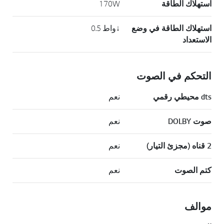
استهلاك الطاقة
170W
استهلاك الطاقة في وضع
↓واط 0.5
الاستعداد
التحكم في الصوت
dts محيطي رقمي
نعم
صوت DOLBY
نعم
2 قناه (مجزئ التيار)
نعم
كتم الصوت
نعم
موالف