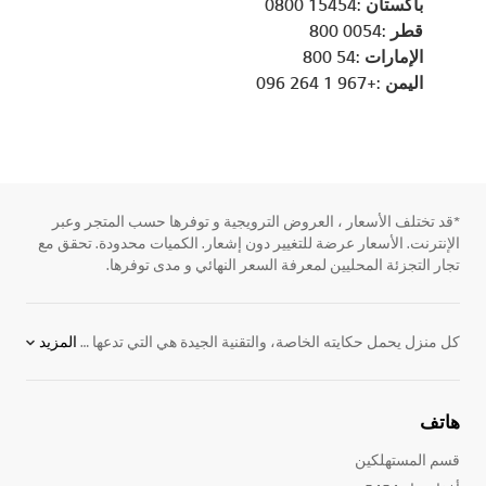
باكستان :15454 0800
قطر :0054 800
الإمارات :54 800
اليمن :+967 1 264 096
*قد تختلف الأسعار ، العروض الترويجية و توفرها حسب المتجر وعبر
الإنترنت. الأسعار عرضة للتغيير دون إشعار. الكميات محدودة. تحقق مع
تجار التجزئة المحليين لمعرفة السعر النهائي و مدى توفرها.
كل منزل يحمل حكايته الخاصة، والتقنية الجيدة هي التي تدعها تتشكل بشكل طبيعي دون أن تفرض نفسها. تُحيي
المزيد
هاتف
قسم المستهلكين