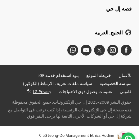
قصة إل جي
الخليج, العربية
للأعمال
خريطة الموقع
بنود استخدام خدمة LGE
سياسة الخصوصية
سياسة ملفات تعريف الارتباط (الكوكيز)
قانوني
تعليمات وصول ذوي الاحتياجات
LG Privacy
حقوق النشر 2009-2025 إل جي للإلكترونيات. جميع الحقوق محفوظة
هذه صفحة إل جي للإلكترونيات الرئيسية، إذا كنت ترغب في التواصل مع
شركة إل جي أو الشركات الأخرى التابعة لها يرجى النقر فوق
LG Jeong-Do Management Ethics Hotline