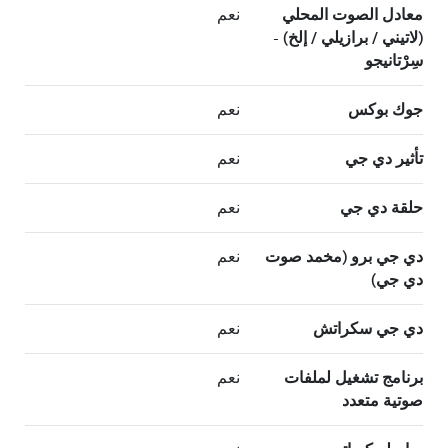
معادل الصوت المحلي
نعم
(لاتيني / برازيلي / إلخ) -
سِرْتانيجو
جوك بوكس
نعم
تأثير دي جي
نعم
حلقة دي جي
نعم
دي جي برو (مخمد صوت
نعم
دي جي)
دي جي سكراتش
نعم
برنامج تشغيل لملفات
نعم
صوتية متعدد