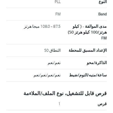
النوع
PLL
FM
Band
مدى الموالفة - ( كيلو
87.5 ~ 108.0 ميجا هرتز
هرتز/100 كيلو هرتز 50)
FM
الإعداد المسبق للمحطة
النطاق 50
الذاكرة/محو
نعم/نعم
ساعة/منبه/النوم/ضبط
نعم/نعم/نعم/نعم
قرص قابل للتشغيل، نوع الملف/الملاءمة
قرص
1