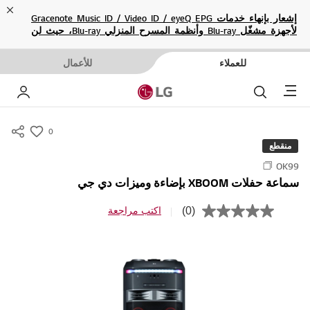
ose
إشعار بإنهاء خدمات Gracenote Music ID / Video ID / eyeQ EPG
لأجهزة مشغّل Blu-ray وأنظمة المسرح المنزلي Blu-ray، حيث لن
تكون متاحة بعد الآن.
للعملاء
للأعمال
Menu
بحث
حسا
0
s
منقطع
u
OK99
m
سماعة حفلات XBOOM بإضاءة وميزات دي جي
m
a
(0)
اكتب مراجعة
ب
r
ل
ا
y
ق
-
ي
م
w
ة
i
ت
ص
s