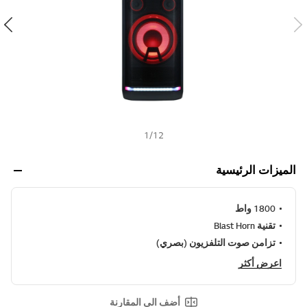
ن
h
ي
ف
ر
ا
ب
ط
ن
ف
س
ا
ل
1
/
12
ص
ف
ح
الميزات الرئيسية
ة
.
1800 واط
تقنية Blast Horn
تزامن صوت التلفزيون (بصري)
اعرض أكثر
أضف الى المقارنة