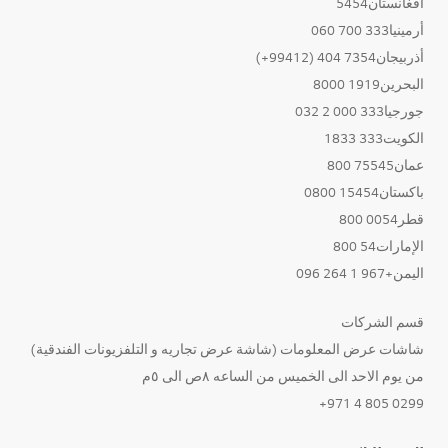
أفغانستان5454
أرمينيا333 700 060
أذربيجان7354 404 (99412+)
البحرين1919 8000
جورجيا333 000 2 032
الكويت333 1833
عمان75545 800
باكستان15454 0800
قطر0054 800
الإمارات54 800
اليمن+967 1 264 096
قسم الشركات
شاشات عرض المعلومات (شاشة عرض تجاريه و التلفزيونات الفندقية)
من يوم الاحد الى الخميس من الساعه ٨ص الى ٥م
0299 805 4 971+