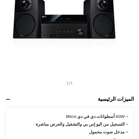
ن
h
ي
ف
ر
ا
ب
ط
ن
ف
س
ا
ل
ص
ف
ح
ة
.
1
/
1
الميزات الرئيسية
60W أسطوانات دي في دي Micro
التسجيل من اليو إس بي والتشغيل والعرض مباشرة
مدخل صوت محمول