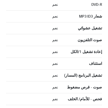
DVD-R
نعم
شعار MP3 ID3
نعم
تشغيل عشوائي
نعم
صوت التلفزيون
نعم
إعادة تشغيل 1/الكل
نعم
استئناف
نعم
تشغيل البرنامج (المسار)
نعم
صوت - قرص مضغوط
نعم
فحص - للأمام/ الخلف
نعم