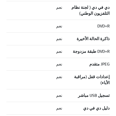
دي في دي ( لجنة نظام
نعم
التلفزيون الوطني)
DVD+R
نعم
ذاكرة الحالة الأخيرة
نعم
DVD+R طبقة مزدوجة
نعم
JPEG متقدم
نعم
إعدادات قفل (مراقبة
نعم
الأباء)
تسجيل USB مباشر
نعم
دليل دي في دي
نعم