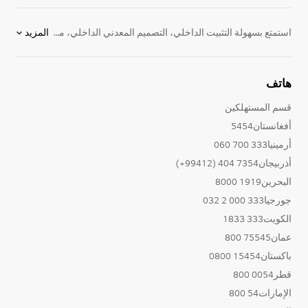
استمتع بسهولة التثبيت الداخلي، التصميم المعدني الداخلي، مكبر صوت بيضاوي مكاافئ، كاريوكي، مدخل متنقل، تشغيل وتسجيل مباشر للـ USB، تشغيل وتسجيل مزدوج للـUSB، تشغيل أفلام بواسطة USB، إدارة الملفات بسهولة وتشغيل موسيقى USB.
المزيد
هاتف
قسم المستهلكين
أفغانستان5454
أرمينيا333 700 060
أذربيجان7354 404 (99412+)
البحرين1919 8000
جورجيا333 000 2 032
الكويت333 1833
عمان75545 800
باكستان15454 0800
قطر0054 800
الإمارات54 800