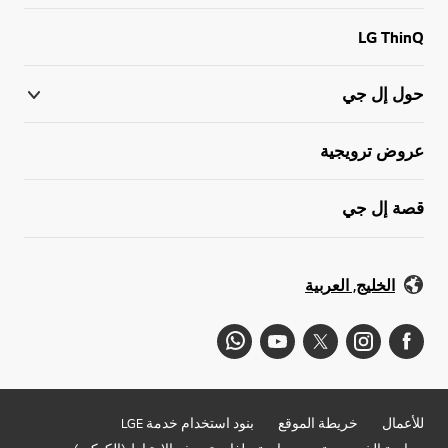
LG ThinQ
حول إل جي
عروض ترويجية
قصة إل جي
الخليج, العربية
للأعمال
خريطة الموقع
بنود استخدام خدمة LGE