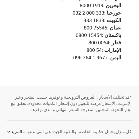
البحرين :1919 8000
جورجيا :333 000 2 032
الكويت :1833 333
عمان :75545 800
باكستان :15454 0800
قطر :0054 800
الإمارات :54 800
اليمن :+967 1 264 096
*قد تختلف الأسعار ، العروض الترويجية و توفرها حسب المتجر وعبر
الإنترنت. الأسعار عرضة للتغيير دون إشعار. الكميات محدودة. تحقق مع
تجار التجزئة المحليين لمعرفة السعر النهائي و مدى توفرها.
كل منزل يحمل حكايته الخاصة، والتقنية الجيدة هي التي تدعها تتشكل بشكل طبيعي دون أن تفرض نفسها. تُحيي
المزيد