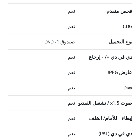
فحص متقدم
نعم
CDG
نعم
نوع التحميل
صندوق 1- DVD
دي في دي +/ - إرجاع
نعم
عارض JPEG
نعم
Divx
نعم
صوت x1.5 / تشغيل الفيديو
نعم
إبطاء - للأمام/ الخلف
نعم
دي في دي (PAL)
نعم