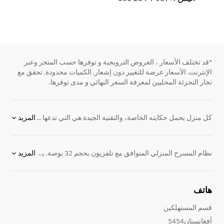
*قد تختلف الأسعار ، العروض الترويجية و توفرها حسب المتجر وعبر
الإنترنت. الأسعار عرضة للتغيير دون إشعار. الكميات محدودة. تحقق مع
تجار التجزئة المحليين لمعرفة السعر النهائي و مدى توفرها.
كل منزل يحمل حكايته الخاصة، والتقنية الجيدة هي التي تدعها تتشكل بشكل طبيعي دون أن تفرض نفسها. تُحيي
المزيد
نظام المسرح المنزلي المتوافق مع تلفزيون بحجم 32 بوصة. يجمع نظام الترفيه المنزلي HT554TM DVD بين الأداء الرائع والأناقة التي تضفي الروعة على الديكورات الداخلية لديك. يقدم تصميمه الفريد مع سمات الجودة العالية التي يتمتع بها قيمة لا تقارن لمستخدم التلفزيون بحجم 32 بوصة.
المزيد
هاتف
قسم المستهلكين
أفغانستان5454