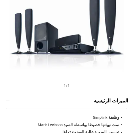
ص
h
ن
ي
ف
ر
ا
ب
ط
ن
ف
س
ا
ل
ص
ف
ح
ة
.
1
/
1
الميزات الرئيسية
وظيفة Simplink
تمت تهيئتها خصيصًا بواسطة السيد Mark Levinson
تحسين الصورة عالية الوضوح تمامًا