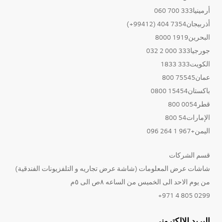
أرمينيا333 700 060
أذربيجان7354 404 (99412+)
البحرين1919 8000
جورجيا333 000 2 032
الكويت333 1833
عمان75545 800
باكستان15454 0800
قطر0054 800
الإمارات54 800
اليمن+967 1 264 096
قسم الشركات
شاشات عرض المعلومات (شاشة عرض تجاريه و التلفزيونات الفندقية)
من يوم الاحد الى الخميس من الساعه ٨ص الى ٥م
0299 805 4 971+
البريد الإلكتروني