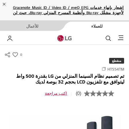
ose
إشعار بإنهاء خدمات Gracenote Music ID / Video ID / eyeQ EPG
لأجهزة مشغّل Blu-ray وأنظمة المسرح المنزلي Blu-ray، حيث لن
تكون متاحة بعد الآن.
للعملاء
للأعمال
Menu
بحث
حسا
0
s
منقطع
u
HT554TM
m
تم تصميم نظام السينما المنزلي من LG بقدرة 500 واط
m
ليتوافق مع تلفزيون LCD بحجم 32 بوصة لديك
a
r
(0)
اكتب مراجعة
ب
y
ل
ا
-
ق
w
ي
م
i
ة
s
ت