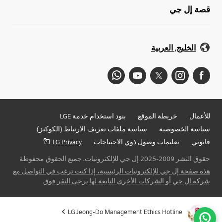
قصة إل جي
الخليج, العربية
للأعمال
خريطة الموقع
بنود استخدام خدمة LGE
سياسة الخصوصية
سياسة ملفات تعريف الارتباط (الكوكيز)
قانوني
تعليمات وصول ذوي الاحتياجات
LG Privacy
حقوق النشر 2009-2025 إل جي للإلكترونيات. جميع الحقوق محفوظة
هذه صفحة إل جي للإلكترونيات الرئيسية، إذا كنت ترغب في التواصل مع
شركة إل جي أو الشركات الأخرى التابعة لها يرجى النقر فوق
LG Jeong-Do Management Ethics Hotline
ذهاب 