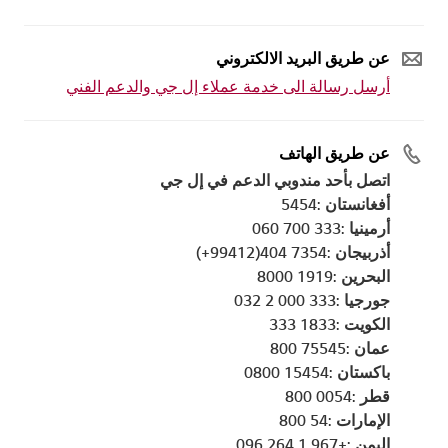
عن طريق البريد الالكتروني
أرسل رسالة الى خدمة عملاء إل جي والدعم الفني
عن طريق الهاتف
اتصل بأحد مندوبي الدعم في إل جي
أفغانستان :5454
أرمينيا :333 700 060
أذربيجان :7354 404(99412+)
البحرين :1919 8000
جورجيا :333 000 2 032
الكويت :1833 333
عمان :75545 800
باكستان :15454 0800
قطر :0054 800
الإمارات :54 800
اليمن :+967 1 264 096