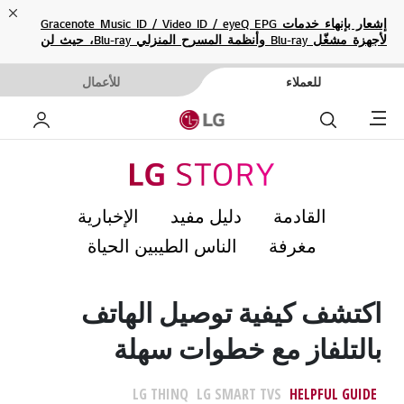
ose
إشعار بإنهاء خدمات Gracenote Music ID / Video ID / eyeQ EPG
لأجهزة مشغّل Blu-ray وأنظمة المسرح المنزلي Blu-ray، حيث لن
تكون متاحة بعد الآن.
للعملاء
للأعمال
Menu
بحث
حساب
القادمة
دليل مفيد
الإخبارية
مغرفة
الناس الطيبين الحياة
اكتشف كيفية توصيل الهاتف
بالتلفاز مع خطوات سهلة
LG THINQ
LG SMART TVS
HELPFUL GUIDE