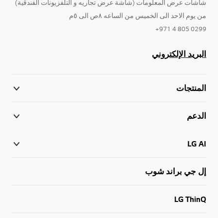
شاشات عرض المعلومات (شاشة عرض تجاريه و التلفزيونات الفندقية)
من يوم الاحد الى الخميس من الساعه ٨ص الى ٥م
0299 805 4 971+
البريد الإلكتروني
المنتجات
الدعم
LG AI
إل جي براند شوب
LG ThinQ