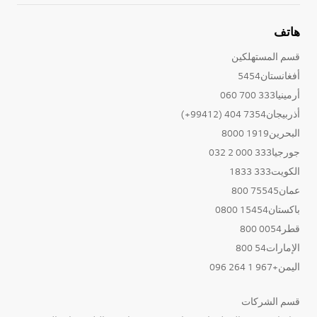
هاتف
قسم المستهلكين
أفغانستان5454
أرمينيا333 700 060
أذربيجان7354 404 (99412+)
البحرين1919 8000
جورجيا333 000 2 032
الكويت333 1833
عمان75545 800
باكستان15454 0800
قطر0054 800
الإمارات54 800
اليمن+967 1 264 096
قسم الشركات