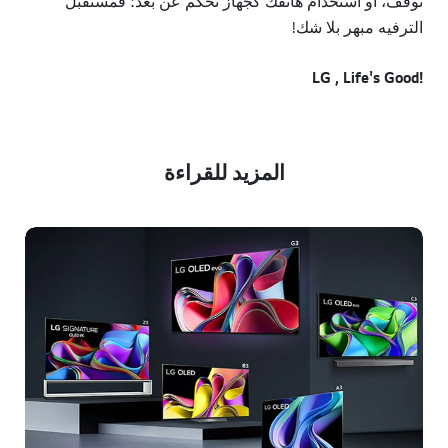
توقف، أو استخدام هاتفك كجهاز تحكم عن بُعد؛ فمستقبل
الترفيه مبهر بلا شك!
!LG , Life's Good
المزيد للقراءة