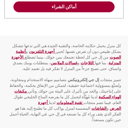
أماكن الشراء
كل منزل يحمل حكايته الخاصة، والتقنية الجيدة هي التي تدعها تتشكل
بشكل طبيعي دون أن تفرض نفسها. تُحيي
أجهزة التلفزيون
و
أنظمة
الصوت
من إل جي كل لحظة تجمعك بمن حولك، بينما تضطلع
الأجهزة
المنزلية
، بما فيها
الثلاجات
و
غسالات الملابس
،
بمتطلبات يومك بصدق
واتساق، حتى تصبح جزءاً من المنزل لا تفكر فيه بل تعتمد عليه.
تتميز منتجات
إل جي إلكترونيكس
بتصاميم سهلة الاستخدام ومتجاوبة،
وتُصنَّع بمسؤولية اجتماعية حقيقية، لتتمكن من الإنفاق بحكمة، والحفاظ
على إنتاجيتك، والحد من تأثيرك على البيئة من حولك. وتأتي
مكيفات
الهواء السكنية
لدينا مُهيَّأة لتحمل كل ما يفرضه المناخ الخليجي طوال
العام، فيما تضم منتجات
تقنية المعلومات
لدينا
أجهزة
العرض
و
الشاشات
المصممة لمنزل يواكب كل ما تطمح إليه. هذا هو
الفكر الذي يقف وراء كل ما نصنعه في إل جي. في النهاية، الحياة أجمل
حين تكون مستعداً.