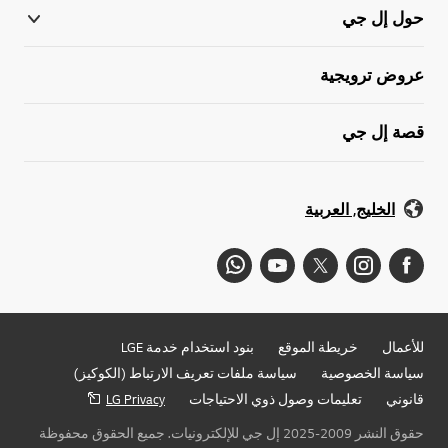
حول إل جي
عروض ترويجية
قصة إل جي
الخليج, العربية
للأعمال
خريطة الموقع
بنود استخدام خدمة LGE
سياسة الخصوصية
سياسة ملفات تعريف الارتباط (الكوكيز)
قانوني
تعليمات وصول ذوي الاحتياجات
LG Privacy
حقوق النشر 2009-2025 إل جي للإلكترونيات. جميع الحقوق محفوظة