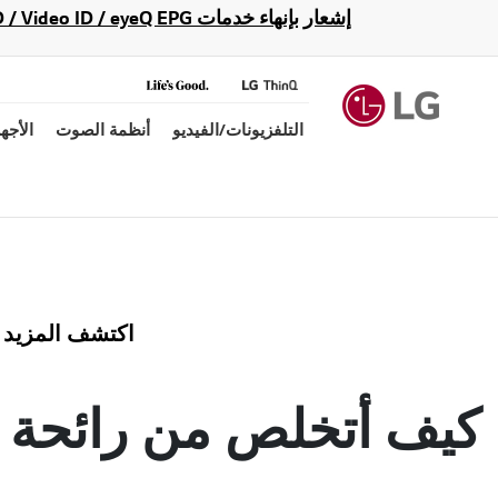
إشعار بإنهاء خدمات Gracenote Music ID / Video ID / eyeQ EPG لأجهزة مشغّل Blu-ray وأنظمة المسرح المنزلي Blu-ray، حيث لن تكون متاحة بعد الآن.
التلفزيونات/الفيديو
أنظمة الصوت
الأجه
اكتشف المزيد
كيف أتخلص من رائحة ال