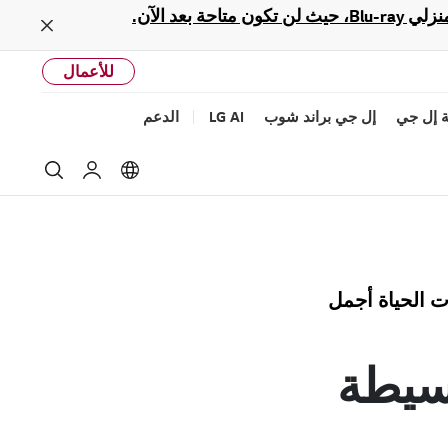
Close
للأعمال
 إل جي
إل جي براند شوب
LG AI
الدعم
بحث
Language options
حساب إل جى
 الحياة أجمل
بسيطة