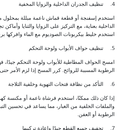
4. تنظيف الجدران الداخلية والزوايا المخفية
استخدم إسفنجة أو قطعة قماش ناعمة مبللة بمحلول ما
الداخلية بعناية، مع التركيز على الزوايا والثنايا وأماكن
استخدم خليط بيكربونات الصوديوم مع الماء وافركها بر
5. تنظيف حواف الأبواب ولوحة التحكم
امسح الحواف المطاطية للأبواب ولوحة التحكم جيدًا، فهي أ
الرطوبة المسببة للروائح. كرر المسح إذا لزم الأمر حتى 
6. التأكد من نظافة فتحات التهوية وخلفية الثلاجة
إذا كان ذلك ممكنًا، استخدم فرشاة ناعمة أو مكنسة كهر
والملفات الخلفية من الغبار، مما يساعد في تحسين التب
الرطوبة أو العفن.
7. تجفيف جميع القطع جيدًا وإعادة تركيبها