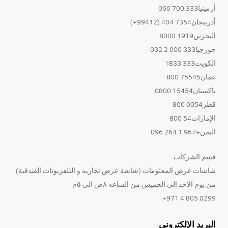
أرمينيا333 700 060
أذربيجان7354 404 (99412+)
البحرين1919 8000
جورجيا333 000 2 032
الكويت333 1833
عمان75545 800
باكستان15454 0800
قطر0054 800
الإمارات54 800
اليمن+967 1 264 096
قسم الشركات
شاشات عرض المعلومات (شاشة عرض تجاريه و التلفزيونات الفندقية)
من يوم الاحد الى الخميس من الساعه ٨ص الى ٥م
0299 805 4 971+
البريد الإلكتروني