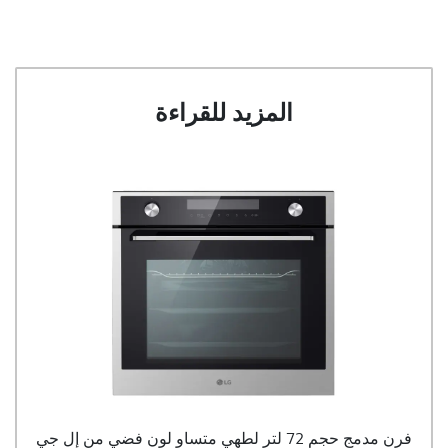
المزيد للقراءة
فرن مدمج حجم 72 لتر لطهي متساوٍ لون فضي من إل جي