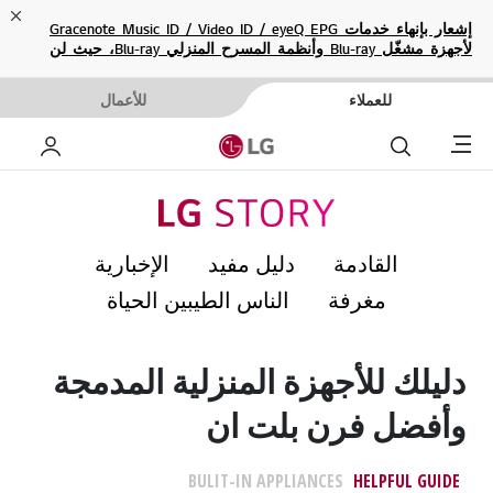
ose
إشعار بإنهاء خدمات Gracenote Music ID / Video ID / eyeQ EPG
لأجهزة مشغّل Blu-ray وأنظمة المسرح المنزلي Blu-ray، حيث لن
تكون متاحة بعد الآن.
للعملاء
للأعمال
Menu
بحث
حساب
القادمة
دليل مفيد
الإخبارية
مغرفة
الناس الطيبين الحياة
دليلك للأجهزة المنزلية المدمجة
وأفضل فرن بلت ان
BULIT-IN APPLIANCES
HELPFUL GUIDE