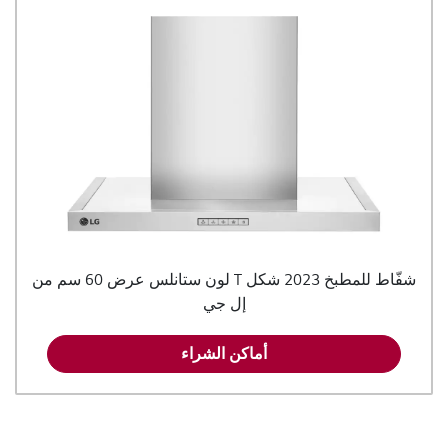
شفّاط للمطبخ 2023 شكل T لون ستانلس عرض 60 سم من
إل جي
أماكن الشراء