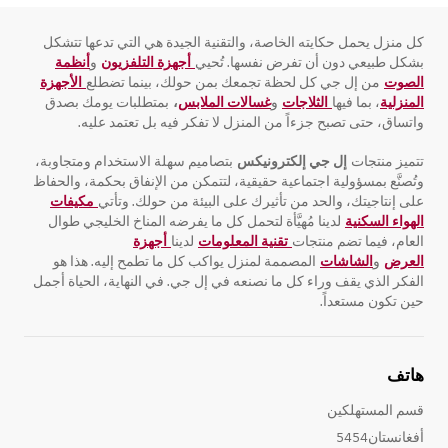
كل منزل يحمل حكايته الخاصة، والتقنية الجيدة هي التي تدعها تتشكل
بشكل طبيعي دون أن تفرض نفسها. تُحيي
أجهزة التلفزيون
و
أنظمة
الصوت
من إل جي كل لحظة تجمعك بمن حولك، بينما تضطلع
الأجهزة
المنزلية
، بما فيها
الثلاجات
و
غسالات الملابس
،
بمتطلبات يومك بصدق
واتساق، حتى تصبح جزءاً من المنزل لا تفكر فيه بل تعتمد عليه.
تتميز منتجات
إل جي إلكترونيكس
بتصاميم سهلة الاستخدام ومتجاوبة،
وتُصنَّع بمسؤولية اجتماعية حقيقية، لتتمكن من الإنفاق بحكمة، والحفاظ
على إنتاجيتك، والحد من تأثيرك على البيئة من حولك. وتأتي
مكيفات
الهواء السكنية
لدينا مُهيَّأة لتحمل كل ما يفرضه المناخ الخليجي طوال
العام، فيما تضم منتجات
تقنية المعلومات
لدينا
أجهزة
العرض
و
الشاشات
المصممة لمنزل يواكب كل ما تطمح إليه. هذا هو
الفكر الذي يقف وراء كل ما نصنعه في إل جي. في النهاية، الحياة أجمل
حين تكون مستعداً.
هاتف
قسم المستهلكين
أفغانستان5454