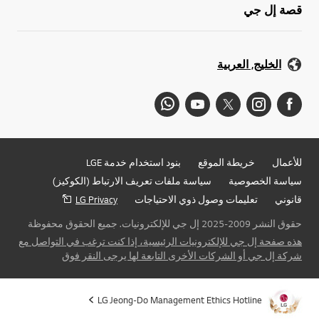
قصة إل جي
الخليج, العربية
للأعمال
خريطة الموقع
بنود استخدام خدمة LGE
سياسة الخصوصية
سياسة ملفات تعريف الارتباط (الكوكيز)
قانوني
تعليمات وصول ذوي الاحتياجات
LG Privacy
حقوق النشر 2009-2025 إل جي للإلكترونيات. جميع الحقوق محفوظة
هذه صفحة إل جي للإلكترونيات الرئيسية، إذا كنت ترغب في التواصل مع
شركة إل جي أو الشركات الأخرى التابعة لها يرجى النقر فوق
LG Jeong-Do Management Ethics Hotline