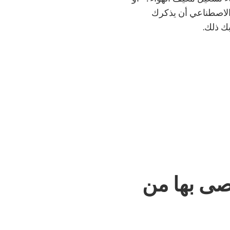
 الاصطناعي أن يذكرك
بك ذلك.
صى بها من