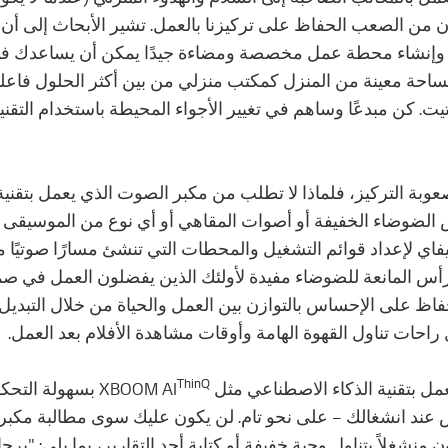
ون من الصعب الحفاظ على تركيزنا بالعمل. تشير الأبحاث إلى أن ت
ية وإنشاء محطة عمل مخصصة ومضاءة جيدًا يمكن أن يساعدك في
احة معينة من المنزل كمكتب منزلي من بين أكثر الحلول فاعلية
ت. كن مبدعًا وساهم في تغيير الأجواء المحيطة باستخدام التقن
بة التركيز، فلماذا لا تطلب من مكبر الصوت الذي يعمل بتقنية 
الضوضاء الخفيفة أو أصوات المقاهي أو أي نوع من الموسيقى ا
ي لإعداد قوائم التشغيل والمحطات التي تنشئ مسارًا صوتيًا من
رأس المانعة للضوضاء مفيدة لأولئك الذين يفضلون العمل في صم
فاظ على الإحساس بالتوازن بين العمل والحياة من خلال التبديل
راحات تناول القهوة الهامة وأوقات مشاهدة الأفلام بعد العمل.
ThinQ
تقنية الذكاء الاصطناعي مثل XBOOM AI
بسهولة التحكم
 عند انشغالك – على نحو تام. لن يكون عليك سوى مطالبة مكبر 
 منشغلاً بتناول وجبة خفيفة أو كتابة أحد التقارير، بما يلي: "بر