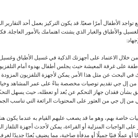
اجد الأطفال أمرًا صعبًا. قد يكون التركيز بعمل أحد التقارير المل
لغسيل والأطباق والغبار الذي يشتت اهتمامك بالأمور العاجلة. فكر
هاد:
مل من خلال الاعتماد على أجهزتك الذكية في غسيل الأطباق وغسي
خاطفة على غرفة المعيشة حيث يجلس أطفال بهدوء أمام التلفزيون
في البحث عن مثل هذا الأمر. يمكن لأجهزة التلفزيون المزودة بت
مثل تلفزيون OLED ThinQ AI من إل جي تقديم توصيات مخصصة بناءً على عمر المشاه
قلق بشأن فقدان جهاز التحكم عن بُعد أو تعطله، حيث يسهل الت
ن إل جي من العثور على المحتويات الرائعة التي تناسب الجمي
ت خاصة بهم، وهو ما قد يصعب عليهم القيام به عندما يكون هنا
لى الواجبات المنزلية أو القراءة، يمكن لأحدث أجهزة التلفاز 
و عملًا فنيًا جميلًا أو مدفأة صاخبة، مما يضيف بُعدًا جديدًا لغ