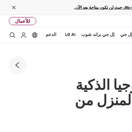
Close
للأعمال
ل جي
إل جي براند شوب
LG AI
الدعم
بحث
Language options
حساب إل ج
يا الذكية
المنزل من