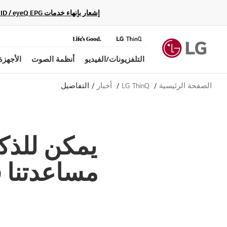
إشعار بإنهاء خدمات Gracenote Music ID / Video ID / eyeQ EPG لأجهزة مشغّل Blu-ray وأنظمة المسرح المنزلي Blu-ray، حيث لن تكون متاحة بعد الآن.
التلفزيونات/الفيديو
أنظمة الصوت
الأجهزة
الصفحة الرئيسية
LG ThinQ
أخبار
التفاصيل
يمكن للذكا
مساعدتنا ف