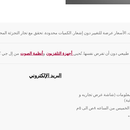
 الأسعار عرضة للتغيير دون إشعار. الكميات محدودة. تحقق مع تجار التجزئة المحل
 طبيعي دون أن تفرض نفسها. تُحيي
أجهزة التلفزيون
و
أنظمة الصوت
من إل جي كل
البريد الإلكتروني
لومات (شاشة عرض تجاريه و
ية)
ميس من الساعه ٨ص الى ٥م