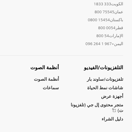
الكويت333 1833
عمان75545 800
باكستان15454 0800
قطر0054 800
الإمارات54 800
اليمن+967 1 264 096
التلفزيونات/الفيديو
أنظمة الصوت
تلفزيونات/ساوند بار
أنظمة الصوت
شاشات نمط الحياة
سماعات
أجهزة عرض
متجر محتوى إل جي (تلفزيونا
ت)
دليل الشراء