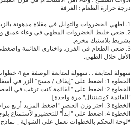
درجة حرارة الطعام : الغرفة
1. اطهي الخضروات والتوابل في مقلاة مدهونة بالزيت قليلاً حتى تأخذ اللون البني الفاتح.
2. ضعي خليط الخضروات المطهي في وعاء عميق وكبي
بشريط بلاستيك مخرم.
3. ضعي الطعام في الفرن. واختاري القائمة واضغط
الأقل خلال الطهي.
سهولة لمتابعة . . سهولة لمتابعة الوصفة مع 4 خطوات للوحة التحكم
الخطوة 1: اضغط على "إيقاف / مسح" الزر في أسفل لوحة التحكم.
الخطوة 2: اضغط على "القائمة كنت ترغب في ا
"القائمة كونتيننتال" مرة واحدة]
الخطوة 3: اختر وزن العنصر "اضغط المزيد أربع مرات لإدخال 0.4 كجم.“
الخطوة 4: اضغط على "ابدأ" للتحضيرو لآستمتاع بلوجبة
*لوحة التحكم بالخطوات تعمل على الشواية _ نماذج