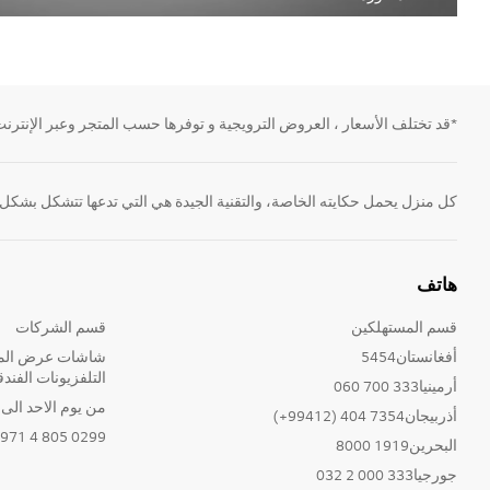
*قد تختلف الأسعار ، العروض الترويجية و توفرها حسب المتجر وعبر الإنترنت.
كل منزل يحمل حكايته الخاصة، والتقنية الجيدة هي التي تدعها تتشكل بشكل
هاتف
قسم المستهلكين
قسم الشركات
أفغانستان5454
شاشات عرض المع
التلفزيونات الفندق
أرمينيا333 700 060
من يوم الاحد الى الخ
أذربيجان7354 404 (99412+)
0299 805 4 971+
البحرين1919 8000
جورجيا333 000 2 032