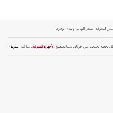
يين لمعرفة السعر النهائي و مدى توفرها.
 لحظة تجمعك بمن حولك، بينما تضطلع
الأجهزة المنزلية
، بما فيها
المزيد
الثلاجات
و
غسا