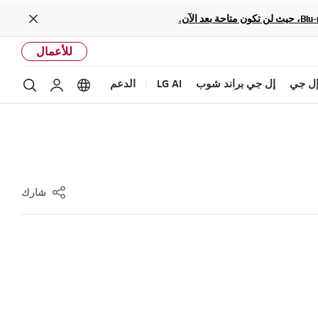
Close
للأعمال
ل جي
إل جي براند شوب
LG AI
الدعم
بحث
Language options
حساب إل ج
شارك