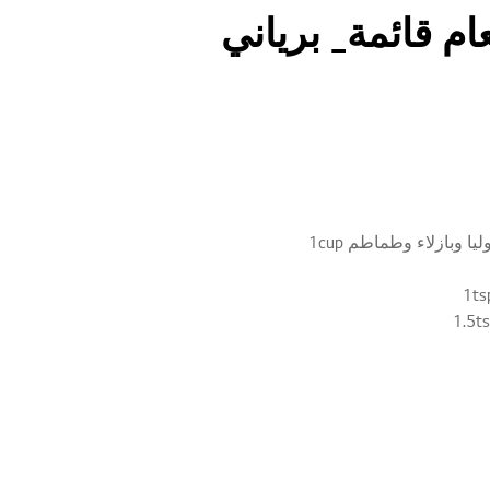
م قائمة_ برياني
وبازلاء وطماطم 1cup