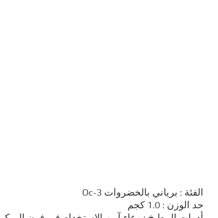
الفئة : برياني بالخضروات Oc-3
حد الوزن : 1.0 كجم
أدوات المطبخ : وعاء آمن الاستخدام في فرن الميك