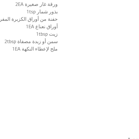
ورقة غار صغيرة 2EA
بذور شمار 1tsp
حفنة من أوراق الكزبرة المفرومة
أوراق نعناع 1EA
زيت 1tbsp
سمن أو زبدة مصفاة 2tbsp
ملح لإعطاء النكهة 1EA
روويف