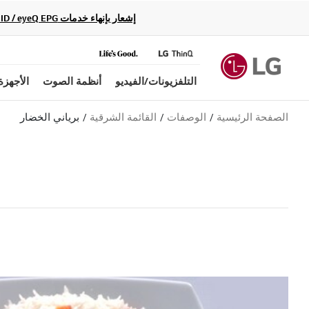
إشعار بإنهاء خدمات Gracenote Music ID / Video ID / eyeQ EPG لأجهزة مشغّل Blu-ray وأنظمة المسرح المنزلي Blu-ray، حيث لن تكون متاحة بعد الآن.
التلفزيونات/الفيديو
أنظمة الصوت
الأجهزة
الصفحة الرئيسية
الوصفات
القائمة الشرقية
برياني الخضار