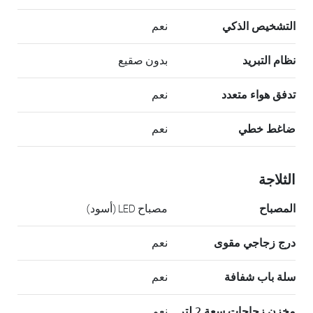
التشخيص الذكي
نعم
نظام التبريد
بدون صقيع
تدفق هواء متعدد
نعم
ضاغط خطي
نعم
الثلاجة
المصباح
مصباح LED (أسود)
درج زجاجي مقوى
نعم
سلة باب شفافة
نعم
مخزن زجاجات سعة 2 لتر
نعم