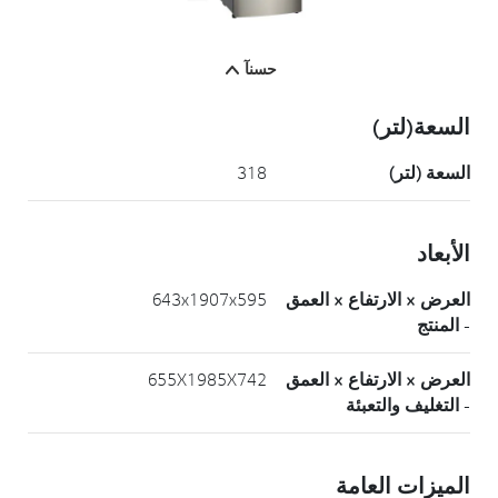
حسنآ
السعة(لتر)
السعة (لتر)
318
الأبعاد
العرض × الارتفاع × العمق
643x1907x595
- المنتج
العرض × الارتفاع × العمق
655X1985X742
- التغليف والتعبئة
الميزات العامة