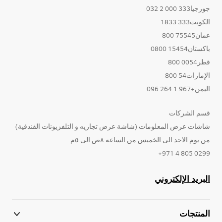
جورجيا333 000 2 032
الكويت333 1833
عمان75545 800
باكستان15454 0800
قطر0054 800
الإمارات54 800
اليمن+967 1 264 096
قسم الشركات
شاشات عرض المعلومات (شاشة عرض تجاريه و التلفزيونات الفندقية)
من يوم الاحد الى الخميس من الساعه ٨ص الى ٥م
0299 805 4 971+
البريد الإلكتروني
المنتجات