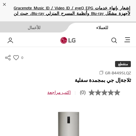
ose
إشعار بإنهاء خدمات Gracenote Music ID / Video ID / eyeQ EPG
لأجهزة مشغّل Blu-ray وأنظمة المسرح المنزلي Blu-ray، حيث لن
تكون متاحة بعد الآن.
للعملاء
للأعمال
Menu
بحث
حسا
0
s
منقطع
u
GR-B449SLQZ
m
ثلاجةإل جي بمجمدة سفلية
m
a
(0)
اكتب مراجعة
ب
r
ل
ا
y
ق
-
ي
م
w
ة
i
ت
ص
s