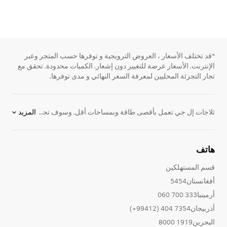
*قد تختلف الأسعار ، العروض الترويجية و توفرها حسب المتجر وعبر
الإنترنت. الأسعار عرضة للتغيير دون إشعار. الكميات محدودة. تحقق مع
تجار التجزئة المحليين لمعرفة السعر النهائي و مدى توفرها.
ثلاجات إل جي تعمل بأقصى طاقة وبمساحات أقل. وسوف تجد ميزات مثل سهولة الوصول إلى لوحات الضبط الرقمية، وضبط إعدادات درجة الحرارة و إلى لوحة اليد للتحكم ولمسة ميني بار الخاصة. نقدم لكم موديلات برادات و فريزر بأفضل المميزات لتحافظ على طعام طازج وتجعل الحياة أسهل. يمكنكم مشاهدة
المزيد
هاتف
قسم المستهلكين
أفغانستان5454
أرمينيا333 700 060
أذربيجان7354 404 (99412+)
البحرين1919 8000