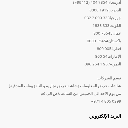
أذربيجان7354 404 (99412+)
البحرين1919 8000
جورجيا333 000 2 032
الكويت333 1833
عمان75545 800
باكستان15454 0800
قطر0054 800
الإمارات54 800
اليمن+967 1 264 096
قسم الشركات
شاشات عرض المعلومات (شاشة عرض تجاريه و التلفزيونات الفندقية)
من يوم الاحد الى الخميس من الساعه ٨ص الى ٥م
0299 805 4 971+
البريد الإلكتروني