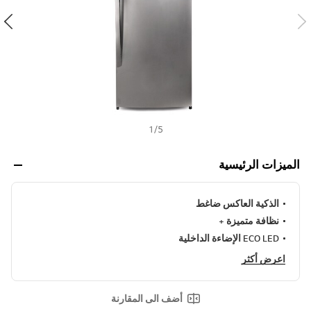
ن
h
ي
ف
ر
ا
ب
ط
ن
ف
س
ا
ل
1
/
5
ص
ف
ح
الميزات الرئيسية
ة
.
الذكية العاكس ضاغط
نظافة متميزة +
ECO LED الإضاءة الداخلية
اعرض أكثر
أضف الى المقارنة