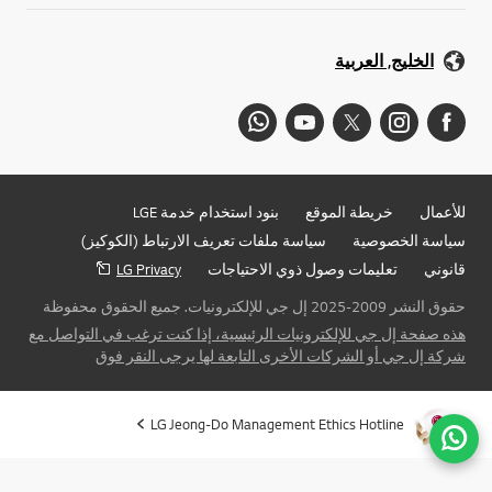
الخليج, العربية
للأعمال
خريطة الموقع
بنود استخدام خدمة LGE
سياسة الخصوصية
سياسة ملفات تعريف الارتباط (الكوكيز)
قانوني
تعليمات وصول ذوي الاحتياجات
LG Privacy
حقوق النشر 2009-2025 إل جي للإلكترونيات. جميع الحقوق محفوظة
هذه صفحة إل جي للإلكترونيات الرئيسية، إذا كنت ترغب في التواصل مع
شركة إل جي أو الشركات الأخرى التابعة لها يرجى النقر فوق
LG Jeong-Do Management Ethics Hotline
ذهاب 