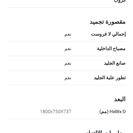
غروب
مقصورة تجميد
إجمالي لا فروست
نعم
مصباح الداخلية
نعم
صانع الجليد
نعم
تطور علبة الجليد
نعم
البعد
HxWx D (مم)
1800x750X737
معلومات الالتزام