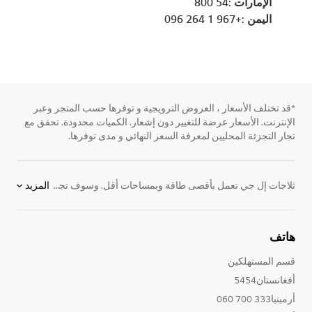
الإمارات :54 800
اليمن :+967 1 264 096
*قد تختلف الأسعار ، العروض الترويجية و توفرها حسب المتجر وعبر
الإنترنت. الأسعار عرضة للتغيير دون إشعار. الكميات محدودة. تحقق مع
تجار التجزئة المحليين لمعرفة السعر النهائي و مدى توفرها.
ثلاجات إل جي تعمل بأقصى طاقة وبمساحات أقل. وسوف تجد ميزات مثل سهولة الوصول إلى لوحات الضبط الرقمية، وضبط إعدادات درجة الحرارة و إلى لوحة اليد للتحكم ولمسة ميني بار الخاصة. نقدم لكم موديلات برادات و فريزر بأفضل المميزات لتحافظ على طعام طازج وتجعل الحياة أسهل. يمكنكم مشاهدة
المزيد
هاتف
قسم المستهلكين
أفغانستان5454
أرمينيا333 700 060