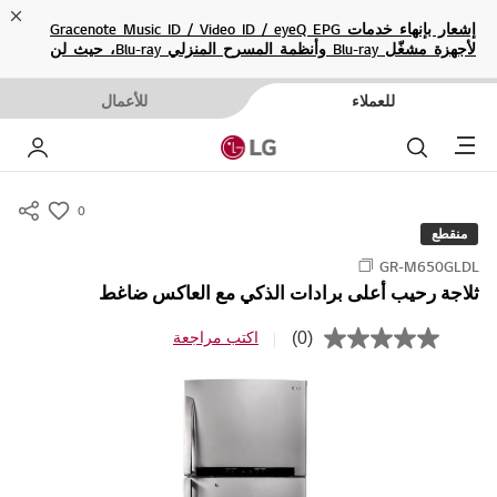
ose
إشعار بإنهاء خدمات Gracenote Music ID / Video ID / eyeQ EPG
لأجهزة مشغّل Blu-ray وأنظمة المسرح المنزلي Blu-ray، حيث لن
تكون متاحة بعد الآن.
للعملاء
للأعمال
Menu
بحث
حسا
0
s
منقطع
u
GR-M650GLDL
m
ثلاجة رحيب أعلى برادات الذكي مع العاكس ضاغط
m
a
(0)
اكتب مراجعة
ب
r
ل
ا
y
ق
-
ي
م
w
ة
i
ت
ص
s