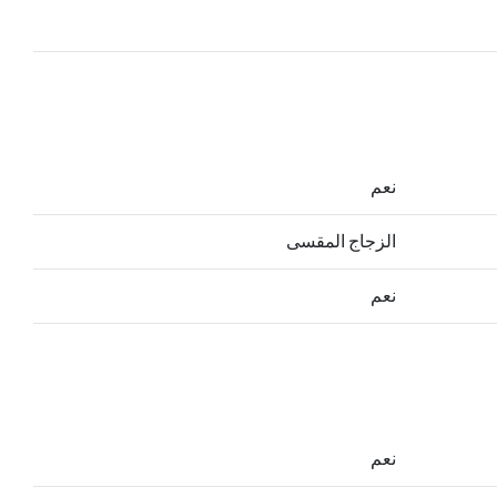
نعم
الزجاج المقسى
نعم
نعم