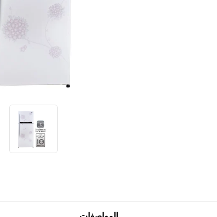
ق
ي
م
ة
ت
ص
ن
ي
ف
ر
ا
ب
ط
ن
ف
س
ا
ل
ص
ف
ح
ة
.
المواصفات