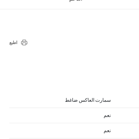
اطبع
سمارت العاكس ضاغط
نعم
نعم