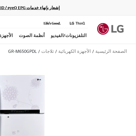
إشعار بإنهاء خدمات Gracenote Music ID / Video ID / eyeQ EPG لأجهزة مشغّل Blu-ray وأنظمة المسرح المنزلي Blu-ray، حيث لن تكون متاحة بعد الآن.
التلفزيونات/الفيديو
أنظمة الصوت
الأجهزة
الصفحة الرئيسية
الأجهزة الكهربائية
ثلاجات
GR-M650GPDL
ب
ل
ا