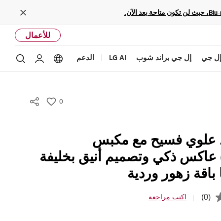
Close
للأعمال
ل جي
إل جي براند شوب
LG AI
الدعم
بحث
Language options
حساب إل ج
0
w
i
s
د علوي فسيح مع مكبس
h
عاكس ذكي وتصميم أنيق بخليفة
 باقة زهور وردية
(0)
اكتب مراجعة