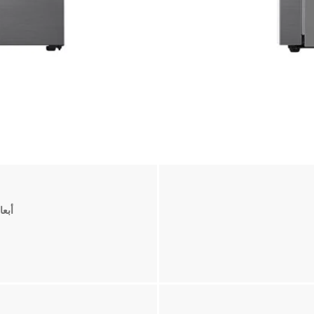
أبعاد ا
‎