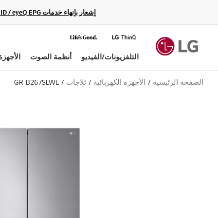
إشعار بإنهاء خدمات Gracenote Music ID / Video ID / eyeQ EPG لأجهزة مشغّل Blu-ray وأنظمة المسرح المنزلي Blu-ray، حيث لن تكون متاحة بعد الآن.
التلفزيونات/الفيديو
أنظمة الصوت
الأجهزة
الصفحة الرئيسية
الأجهزة الكهربائية
ثلاجات
GR-B267SLWL
ب
ل
ا
ق
ي