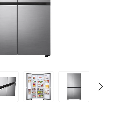
م
ة
ت
ص
ن
ي
ف
ر
ا
ب
ط
ن
ف
س
ا
ل
ص
ف
ح
ة
.