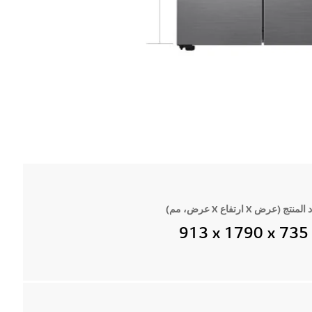
لمنتج (عرض X ارتفاع X عرض، مم)
‎913 x 1790 x 735 