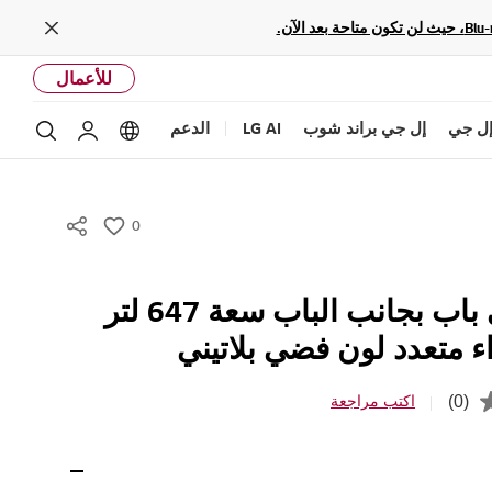
Close
للأعمال
ل جي
إل جي براند شوب
LG AI
الدعم
بحث
Language options
حساب إل ج
0
w
i
s
ثلاجة إل جي باب بجانب الباب سعة 647 لتر
h
ء متعدد لون فضي بلاتيني
(0)
اكتب مراجعة