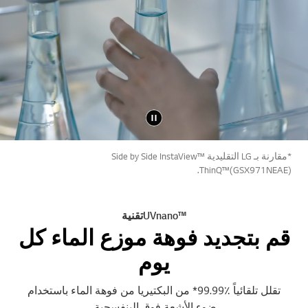
*مقارنة بـ LG التقليدية Side by Side InstaView™
ThinQ™(GSX971NEAE).
™UVnanoتقنية
قم بتجديد فوهة موزع الماء كل
يوم
تقلل تلقائياً ٪99.99* من البكتيريا من فوهة الماء باستخدام
ضوء الأشعة فوق البنفسجية.