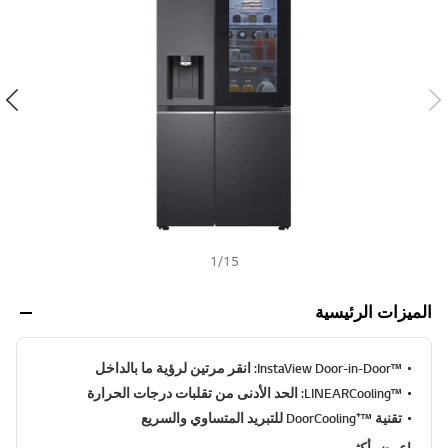
ن
h
ي
ف
ر
ا
ب
ط
ن
ف
س
ا
ل
ص
ف
ح
ة
.
1
/
15
الميزات الرئيسية
™InstaView Door-in-Door: انقر مرتين لرؤية ما بالداخل
™LINEARCooling: الحد الأدنى من تقلبات درجات الحرارة
تقنية ™⁺DoorCooling للتبريد المتساوي والسريع
اعرض أكثر