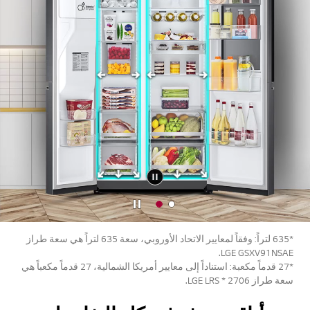
يقا
إيقاف
ف
مؤق
*635 لتراً: وفقاً لمعايير الاتحاد الأوروبي، سعة 635 لتراً هي سعة طراز
ت
LGE GSXV91NSAE.
للف
*27 قدماً مكعبة: استناداً إلى معايير أمريكا الشمالية، 27 قدماً مكعباً هي
يديو
سعة طراز LGE LRS * 2706.