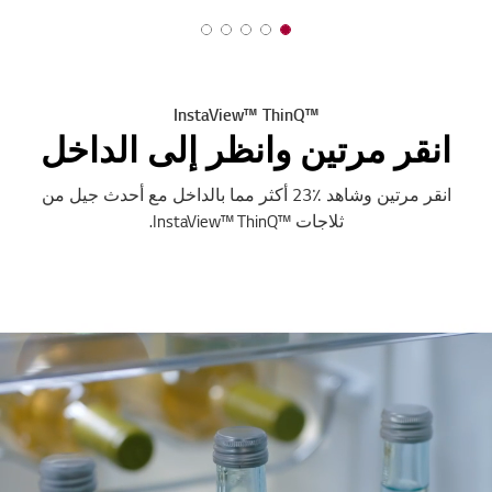
™InstaView™ ThinQ
انقر مرتين وانظر إلى الداخل
انقر مرتين وشاهد ٪23 أكثر مما بالداخل مع أحدث جيل من
ثلاجات ™InstaView™ ThinQ.