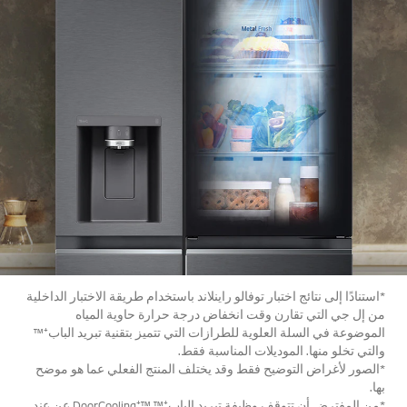
*استنادًا إلى نتائج اختبار توفالو راينلاند باستخدام طريقة الاختبار الداخلية
من إل جي التي تقارن وقت انخفاض درجة حرارة حاوية المياه
الموضوعة في السلة العلوية للطرازات التي تتميز بتقنية تبريد الباب⁺™
والتي تخلو منها. الموديلات المناسبة فقط.
*الصور لأغراض التوضيح فقط وقد يختلف المنتج الفعلي عما هو موضح
بها.
*من المفترض أن تتوقف وظيفة تبريد الباب⁺™ ™⁺DoorCooling عن عند