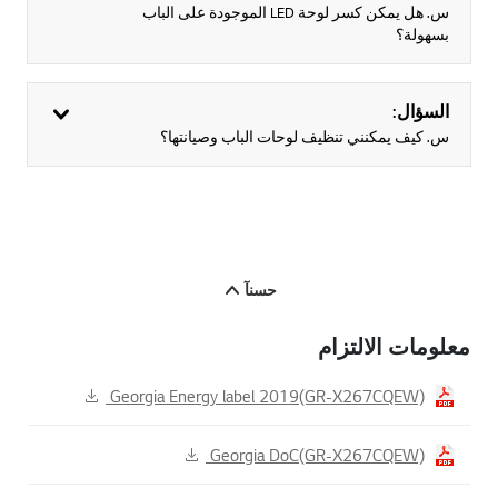
س. هل يمكن كسر لوحة LED الموجودة على الباب
بسهولة؟
السؤال:
س. كيف يمكنني تنظيف لوحات الباب وصيانتها؟
حسنآ
معلومات الالتزام
Georgia Energy label 2019(GR-X267CQEW)
Georgia DoC(GR-X267CQEW)