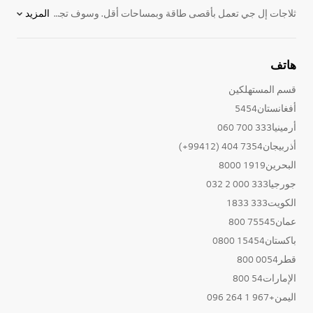
ثلاجات إل جي تعمل بأقصى طاقة وبمساحات أقل. وسوف تجد ميزات مثل سهولة الوصول إلى لوحات الضبط الرقمية، وضبط إعدادات درجة الحرارة و إلى لوحة اليد للتحكم ولمسة ميني بار الخاصة. نقدم لكم موديلات برادات و فريزر بأفضل المميزات لتحافظ على طعام طازج وتجعل الحياة أسهل. يمكنكم مشاهدة
المزيد
هاتف
قسم المستهلكين
أفغانستان5454
أرمينيا333 700 060
أذربيجان7354 404 (99412+)
البحرين1919 8000
جورجيا333 000 2 032
الكويت333 1833
عمان75545 800
باكستان15454 0800
قطر0054 800
الإمارات54 800
اليمن+967 1 264 096