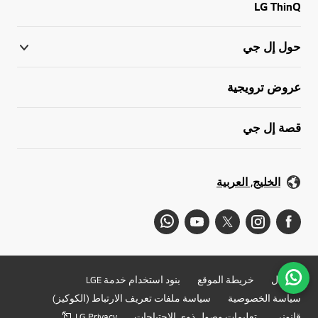
LG ThinQ
حول إل جي
عروض ترويجية
قصة إل جي
الخليج, العربية
ذهاب 
للأعمال
خريطة الموقع
بنود استخدام خدمة LGE
سياسة الخصوصية
سياسة ملفات تعريف الارتباط (الكوكيز)
قانوني
تعليمات وصول ذوي الاحتياجات
LG Privacy