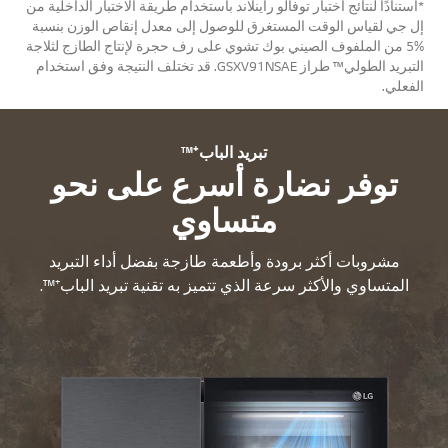
*استنادًا لنتائج اختبار توفالو راينلاند باستخدام طريقة الاختبار الداخلية من
إل جي لقياس الوقت المستغرق للوصول إلى معدل إنقاص الوزن بنسبة
%5 من الملفوف الصيني بوك تشوي على رف حجرة لإنتاج الطازج لثلاجة
التبريد الطولي™ طراز GSXV91NSAE. قد تختلف النتيجة وفق استخدام
الفعلي.
تبريد الباب⁺™
توفر نضارة أسرع على نحو
متساوي
مشروبات أكثر برودة وأطعمة طازجة بفضل أداء التبريد
المتساوي والأكثر سرعة الذي تتميز به تقنية تبريد الباب⁺™.