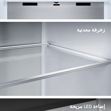
زخرفة معدنية
إضاءة LED مريحة