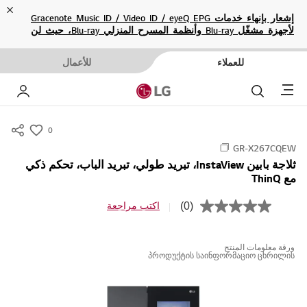
ose
إشعار بإنهاء خدمات Gracenote Music ID / Video ID / eyeQ EPG
لأجهزة مشغّل Blu-ray وأنظمة المسرح المنزلي Blu-ray، حيث لن
تكون متاحة بعد الآن.
للعملاء
للأعمال
Menu
بحث
حسا
0
s
GR-X267CQEW
u
ثلاجة بابين InstaView، تبريد طولي، تبريد الباب، تحكم ذكي
m
مع ThinQ
m
a
(0)
اكتب مراجعة
ب
r
ل
ا
y
ق
ورقة معلومات المنتج
-
ي
პროდუქტის საინფორმაციო ცხრილის
م
w
ة
i
ت
ص
s