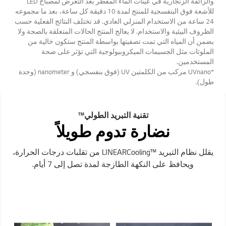
والزائفة الزنجارية في عينات الماء المقطر بعد التعرض لمصباح LED
للأشعة فوق البنفسجية للمنتج لمدة 10 دقيقة كل ساعة، بعد ما مجموعه
24 ساعة من الاستخدام المنزلي العادي. قد تختلف النتائج الفعلية حسب
الظروف البيئية والاستخدام. لا يعالج المنتج الحالات المتعلقة بالصحة ولا
يضمن أن المياه التي تمت تصفيتها بواسطة المنتج ستكون خالية من
الملوثات مثل الجسيمات الميكروبيولوجية التي تؤثر على صحة
المستخدمين.
*UVnano مركب من الكلمتين UV (فوق بنفسجي) و nanometer (وحدة
طول).
تقنية التبريد الطولي™
نضارة تدوم طويلاً
يقلل نظام التبريد ™LINEARCooling من تقلبات درجات الحرارة،
ويحافظ على النكهة الطازجة لمدة تصل إلى 7 أيام.