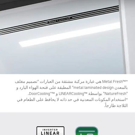
*™Metal Fresh هي عبارة مركبة مشتقة من العبارات "تصميم مغلف
بالمعدن metal laminated design" المطبقة على فتحة الهواء البارد و
"NatureFresh" بواسطة ™LINEARCooling و ™⁺DoorCooling.
*استخدام المكونات المعدنية في حد ذاته لا يحافظ على الطعام في
الثلاجة طازجاً.