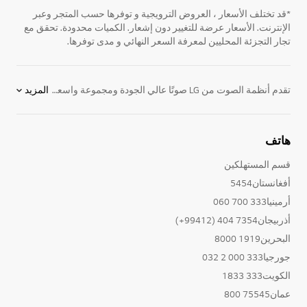
*قد تختلف الأسعار ، العروض الترويجية و توفرها حسب المتجر وعبر
الإنترنت. الأسعار عرضة للتغيير دون إشعار. الكميات محدودة. تحقق مع
تجار التجزئة المحليين لمعرفة السعر النهائي و مدى توفرها.
تقدم أنظمة الصوت من LG صوتًا عالي الجودة ومجموعة واسعة من الميزات التي تحسن جودة الصوت لجميع المستخدمين. تأتي أنظمة الصوت من LG مع تقنيات متطورة مثل Meridian Audio و Dolby Atmos و AirPlay 2 والمزيد، والتي تعمل على تحسين جودة الصوت بشكل عام وتوفير تجربة صوتية مذهلة.
المزيد
هاتف
قسم المستهلكين
أفغانستان5454
أرمينيا333 700 060
أذربيجان7354 404 (99412+)
البحرين1919 8000
جورجيا333 000 2 032
الكويت333 1833
عمان75545 800