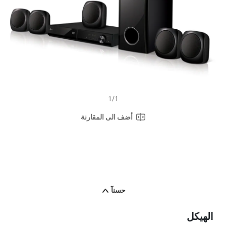
ن
h
ي
ف
ر
ا
ب
ط
ن
ف
س
ا
ل
1
/
1
ص
ف
ح
أضف الى المقارنة
ة
.
حسنآ
الهيكل