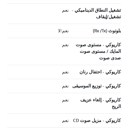
تشغيل النطاق الديناميكي -
نعم
تشغيل/إيقاف
بلوتوث (Rx /Tx)
نعم/لا
كاريوكي - مستوى صوت
نعم
المايك / مستوى صوت
صدى صوت
كاريوكي - احتفال رنان
نعم
كاريوكي - توزيع الموسيقى
نعم
كاريوكي - إلغاء عزيف
نعم
الريح
كاريوكي - مزيل صوت CD
نعم