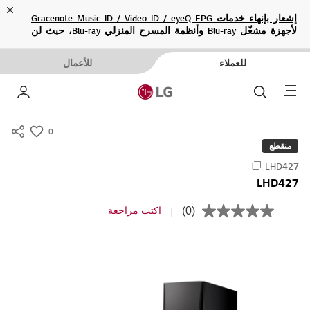
ose
إشعار بإنهاء خدمات Gracenote Music ID / Video ID / eyeQ EPG
لأجهزة مشغّل Blu-ray وأنظمة المسرح المنزلي Blu-ray، حيث لن
تكون متاحة بعد الآن.
للعملاء
للأعمال
Menu
بحث
حسا
0
s
منقطع
u
LHD427
m
LHD427
m
a
(0)
اكتب مراجعة
ب
r
ل
ا
y
ق
-
ي
م
w
ة
i
ت
ص
s