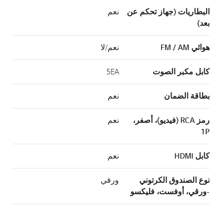
البطاريات (جهاز تحكم عن
نعم
بعد)
هوائي FM / AM
نعم/لا
كابل مكبر الصوت
5EA
بطاقة الضمان
نعم
رمز RCA (فيديو)، أصفر،
نعم
1P
كابل HDMI
نعم
نوع الصندوق الكرتوني
ورقي
-ورقي، أوفست، فليكسو