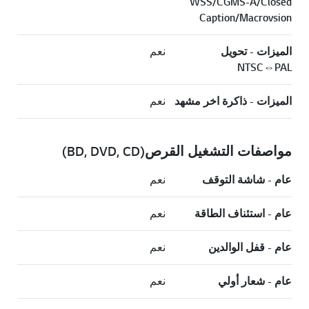
WSS/CGMS-A/Closed
Caption/Macrovsion
الميزات - تحويل
نعم
NTSC⇔PAL
الميزات - ذاكرة اخر مشهد
نعم
مواصفات التشغيل القرص(BD, DVD, CD)
عام - شاشة التوقف
نعم
عام - استئناف الطاقة
نعم
عام - قفل الوالدين
نعم
عام - شعار أولي
نعم