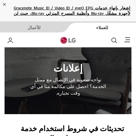
ose
إشعار بإنهاء خدمات Gracenote Music ID / Video ID / eyeQ EPG
لأجهزة مشغّل Blu-ray وأنظمة المسرح المنزلي Blu-ray، حيث لن
تكون متاحة بعد الآن.
للعملاء
للأعمال
Menu
بحث
حساب إ
إعلانات
تواجه صعوبة في الإتصال مع ممثل
الخدمة؟ احصل على مكالمة منا في أي
وقت تختاره.
تحديثات في شروط استخدام خدمة