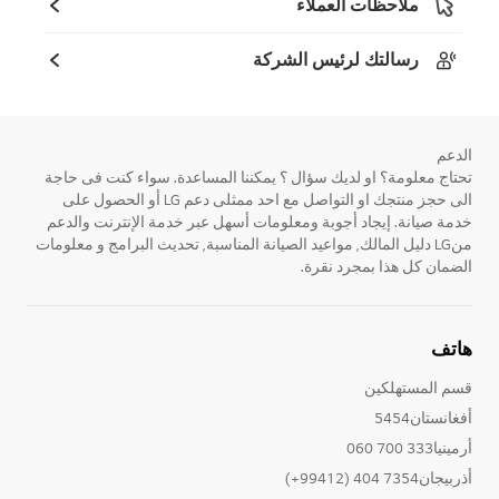
ملاحظات العملاء
رسالتك لرئيس الشركة
الدعم
تحتاج معلومة؟ او لديك سؤال ؟ يمكننا المساعدة. سواء كنت فى حاجة
الى حجز منتجك او التواصل مع احد ممثلى دعم LG أو الحصول على
خدمة صيانة. إيجاد أجوبة ومعلومات أسهل عبر خدمة الإنترنت والدعم
منLG دليل المالك, مواعيد الصيانة المناسبة, تحديث البرامج و معلومات
الضمان كل هذا بمجرد نقرة.
هاتف
قسم المستهلكين
أفغانستان5454
أرمينيا333 700 060
أذربيجان7354 404 (99412+)