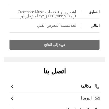
السابق
إشعار بإنهاء خدمات Gracenote Music
ID/‏ Video ID‏/ eyeQ EPG لمشغل بلو
راي/نظام المسرح المنزلي بلو راي لن
تكون متاحة بعد الآن.
التالي
تحديثسمة المعرض الفني
عودة إلى النتائج
اتصل بنا
مكالمة
البريد ا