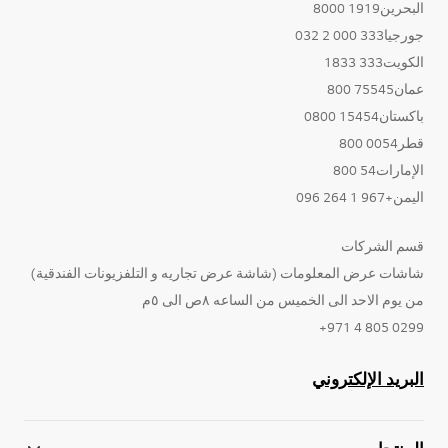
البحرين1919 8000
جورجيا333 000 2 032
الكويت333 1833
عمان75545 800
باكستان15454 0800
قطر0054 800
الإمارات54 800
اليمن+967 1 264 096
قسم الشركات
شاشات عرض المعلومات (شاشة عرض تجاريه و التلفزيونات الفندقية)
من يوم الاحد الى الخميس من الساعه ٨ص الى ٥م
0299 805 4 971+
البريد الإلكتروني