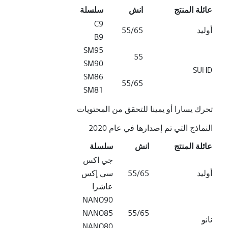
عائلة المنتج
انش
سلسلة
عائلة المنتج سلسلة بوصة
C9
أوليد
55/65
B9
SM95
55
SM90
SUHD
SM86
55/65
SM81
تحرك يسارا أو يمينا للتحقق من المحتويات
النماذج التي تم إصدارها في عام 2020
عائلة المنتج
انش
سلسلة
عائلة المنتج سلسلة بوصة
جي اكس
أوليد
55/65
سي إكس
عاشرا
NANO90
NANO85
55/65
نانو
NANO80