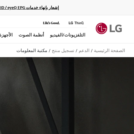
إشعار بإنهاء خدمات Gracenote Music ID / Video ID / eyeQ EPG لأجهزة مشغّل Blu-ray وأنظمة المسرح المنزلي Blu-ray، حيث لن تكون متاحة بعد الآن.
التلفزيونات/الفيديو
أنظمة الصوت
الأجهزة
الصفحة الرئيسية
الدعم
تسجيل منتج
مكتبة المعلومات